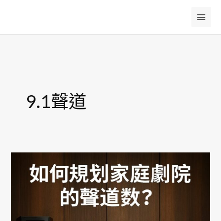
跳
至
主
要
內
容
9.1聲道
如
何
規
劃