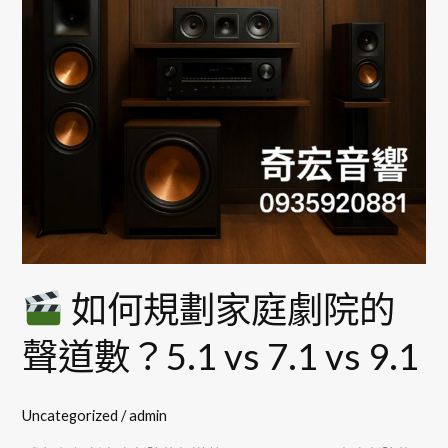
家
庭
劇
院
的
聲
道
數？
5.1
vs
7.1
如何規劃家庭劇院的
vs
9.1
聲道數？5.1 vs 7.1 vs 9.1
Uncategorized
/
admin