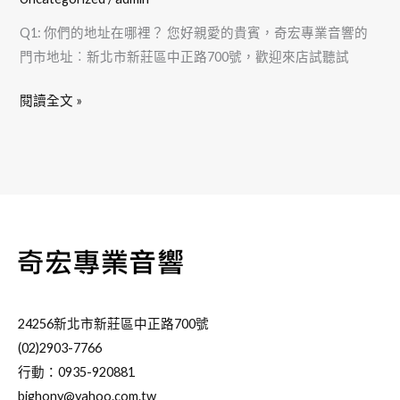
聽
多
Q1: 你們的地址在哪裡？ 您好親愛的貴賓，奇宏專業音響的
音
可
門市地址︰新北市新莊區中正路700號，歡迎來店試聽試
響
折
常
抵
閱讀全文 »
見
3
問
萬
題
(限
定
套
組)
限
量
10
24256新北市新莊區中正路700號
套
(02)2903-7766
售
行動：0935-920881
完
bighony@yahoo.com.tw