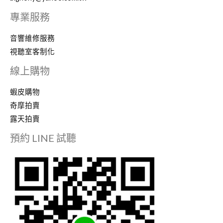
為
專業服務
止！
0935920881
音響維修服務
欲
視聽室客制化
購
線上購物
從
速！
蝦皮購物
奇摩拍賣
露天拍賣
預約 LINE 試聽