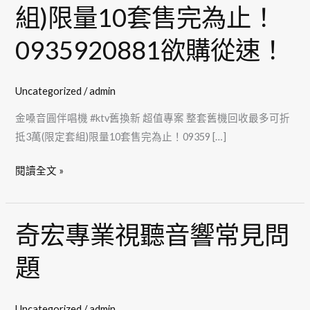
唱
組)限量10套售完為止！
機
0935920881欲購從速！
#ktv
舊
換
Uncategorized
/
admin
新
超
金嗓音圓伴唱機 #ktv舊換新 超值專案 整套舊機回收最多可折
值
抵3萬(限定套組)限量10套售完為止！09359 […]
專
閱讀全文 »
案
整
套
奇宏專業視聽音響常見問
奇
舊
宏
機
題
專
回
業
收
視
最
Uncategorized
/
admin