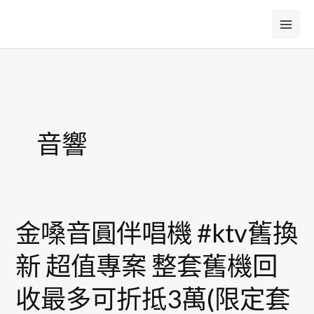
跳
至
主
要
內
容
音響
金嗓音圓伴唱機 #ktv舊換
金
嗓
新 超值專案 整套舊機回
音
圓
收最多可折抵3萬(限定套
伴