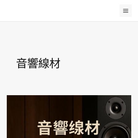
跳
至
主
要
內
容
音響線材
音
響
線
材