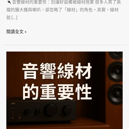
音響線材的重要性：別讓好設備被線材拖累 很多人買了高
檔的擴大機與喇叭，卻忽略了「線材」的角色。其實，線材
就 […]
閱讀全文 »
音
響
線
材
的
重
要
性：
別