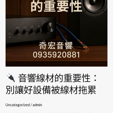
的
重
要
性：
別
讓
好
設
備
被
線
音響線材的重要性：
材
拖
別讓好設備被線材拖累
累
Uncategorized
/
admin