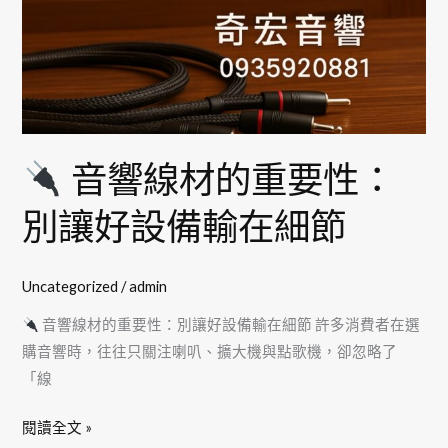
讓
好
設
備
輸
在
音響線材的重要性：
細
節
別讓好設備輸在細節
Uncategorized
/
admin
音響線材的重要性：別讓好設備輸在細節 許多消費者在選
購音響時，往往只關注喇叭、擴大機與點歌機，卻忽略了
「線
閱讀全文 »