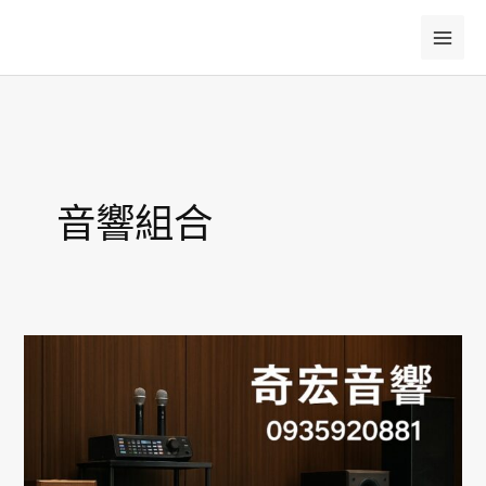
跳
至
主
要
內
容
音響組合
不
同
預
算