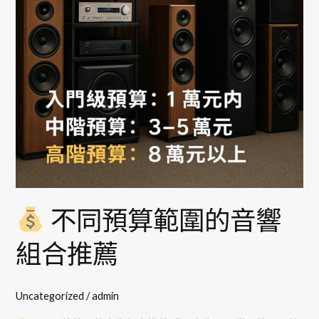
範
圍
的
音
響
組
合
推
薦
不同預算範圍的音響
組合推薦
Uncategorized
/
admin