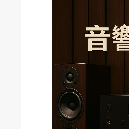
響
保
養
技
巧：
延
長
設
備
壽
命
的
關
鍵