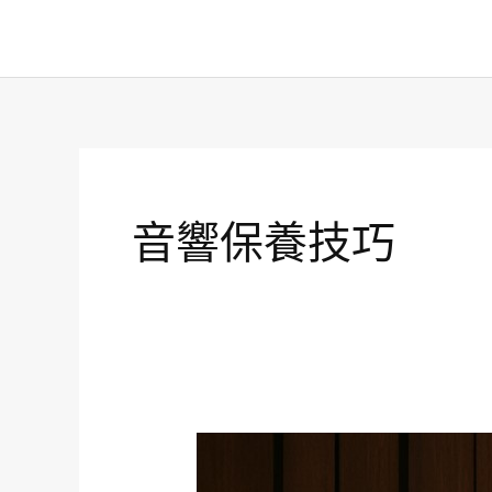
跳
至
主
要
內
容
音響保養技巧
音