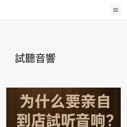
跳
至
主
要
內
容
試聽音響
為
什
麼
要