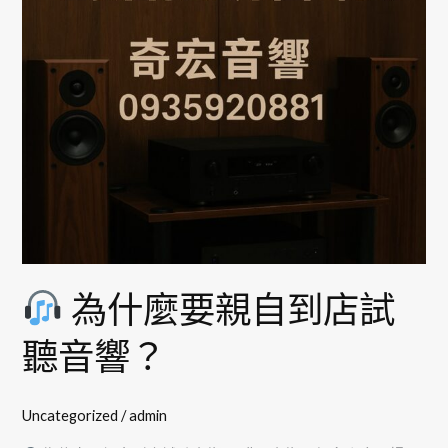
親
自
到
店
試
聽
音
響？
為什麼要親自到店試
聽音響？
Uncategorized
/
admin