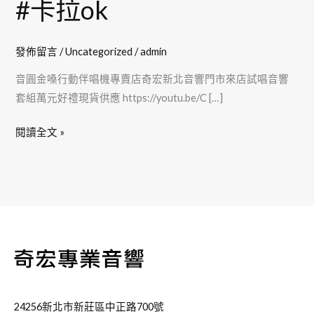
#卡拉ok
音
響
套
發佈留言
/
Uncategorized
/
admin
組
音圓金嗓行動伴唱機專賣店奇宏新北音響門市來店試唱音響
萬
套組萬元好禮現貨供應 https://youtu.be/C […]
元
好
閱讀全文 »
禮
現
貨
#SuperSong700
#party7000
#
金
嗓
行
24256新北市新莊區中正路700號