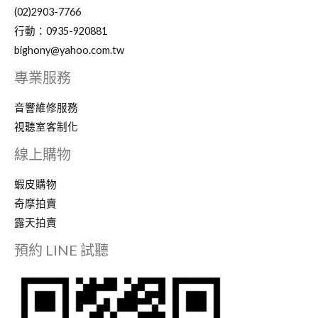
動
(02)2903-7766
ktv
行動：0935-920881
#
bighony@yahoo.com.tw
台
專業服務
灣
伴
音響維修服務
唱
視聽室客制化
機
線上購物
廠
商
蝦皮購物
#
奇摩拍賣
點
露天拍賣
歌
預約 LINE 試聽
機
維
修
#