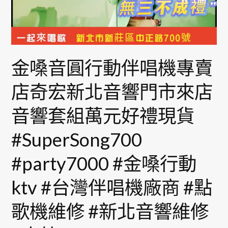
動
伴
唱
機
專
金嗓音圓行動伴唱機專賣
賣
店奇宏新北音響門市來店
店
奇
音響套組萬元好禮現貨
宏
新
#SuperSong700
北
音
#party7000 #金嗓行動
響
ktv #台灣伴唱機廠商 #點
門
市
歌機維修 #新北音響維修
來
店