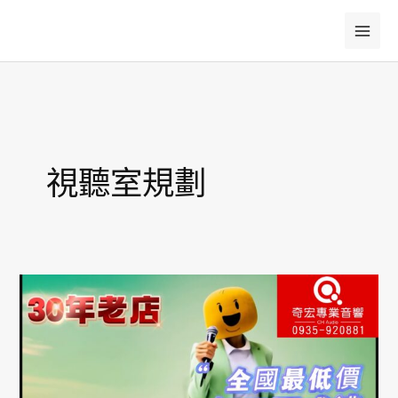
跳
至
主
要
內
容
視聽室規劃
金
嗓
音
圓
行