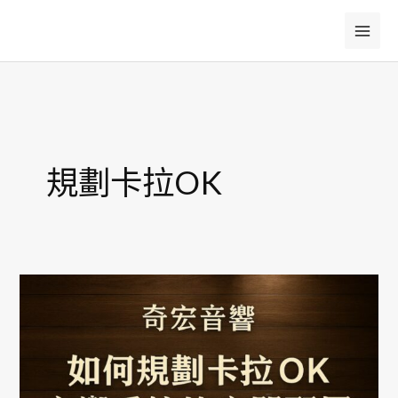
跳
至
主
要
內
容
規劃卡拉OK
如
何
規
劃