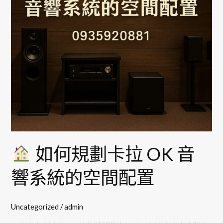
卡
拉
OK
音
響
系
統
的
空
間
配
如何規劃卡拉 OK 音
置
響系統的空間配置
Uncategorized
/
admin