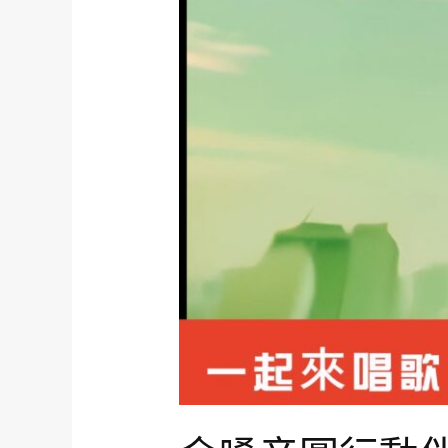
動
金
伴
嗓
唱
伴
機
唱
專
機
賣
經
店
銷
奇
商
宏
#
新
音
北
圓
音
party7000
響
行
門
動
市
手
來
提