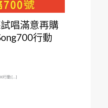
聽試唱滿意再購
ng700行動
行動 […]