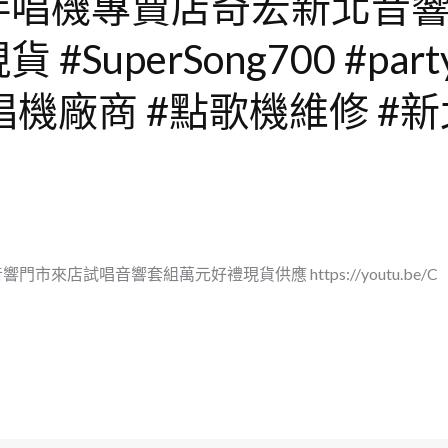
伴唱機專賣店奇宏新北音
SuperSong700 #part
伴唱機廠商 #點歌機維修 #
來店試唱音響套組萬元好禮現貨供應 https://youtu.be/C