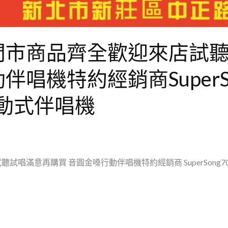
門市商品齊全歡迎來店試
唱機特約經銷商SuperSo
行動式伴唱機
滿意再購買 音圓金嗓行動伴唱機特約經銷商 SuperSong700