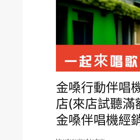
行
動
動
式
卡
伴
拉
唱
ok
機
專
賣
店
(來
金嗓行動伴唱機哪
店
試
店(來店試聽滿
聽
滿
金嗓伴唱機經銷商
額
再
送