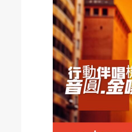
新
莊
音
響
門
市
商
品
齊
全
歡
迎
來
店
試