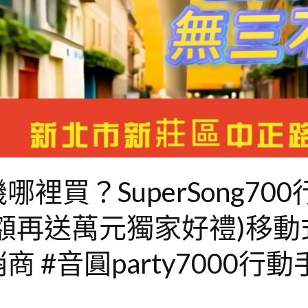
裡買？SuperSong70
額再送萬元獨家好禮)移
 #音圓party7000行