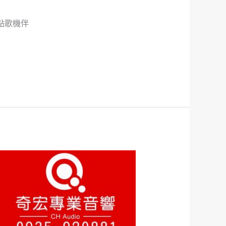
式點歌機伴