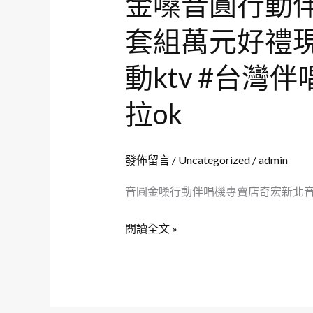
金嗓音圓行動
店
伴
套組萬元好禮現貨 #
音
唱
響
機
動ktv #台灣
套
特
組
價
拉ok
萬
元
好
發佈留言
/
Uncategorized
/
admin
禮
音圓金嗓行動伴唱機專賣店奇宏新北音響門市
現
貨
閱讀全文 »
#SuperSong700
#party7000
#
金