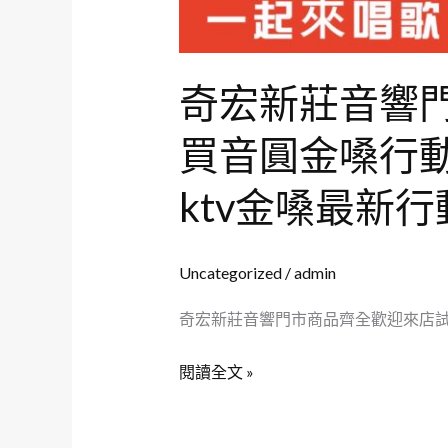
聽
試
唱
奇宏新莊音響
滿
意
買音圓金嗓行動伴
再
購
ktv金嗓最新
買
音
圓
Uncategorized
/
admin
金
奇宏新莊音響門市商品齊全歡迎來店試聽試唱
嗓
行
閱讀全文 »
動
伴
唱