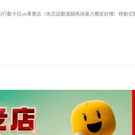
g700行動卡拉ok專賣店（來店試聽滿額再送萬元獨家好禮）移動