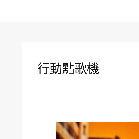
跳
至
主
要
內
容
行動點歌機
奇
宏