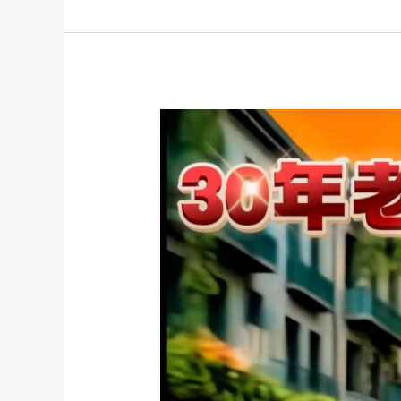
機
特
約
經
金
銷
嗓
商
行
SuperSong700
動
行
伴
動
唱
ktv
機
金
哪
嗓
裡
最
買？
新
SuperSong700
行