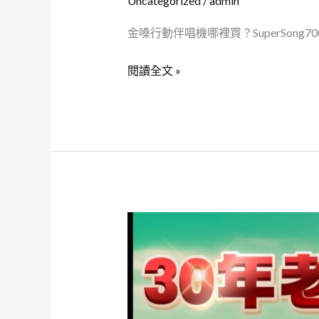
Uncategorized
/
admin
萬
金嗓行動伴唱機哪裡買？SuperSon
元
獨
閱讀全文 »
家
好
禮)
移
動
式
點
金
歌
嗓
機
音
伴
圓
唱
行
機