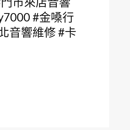
響門市來店音響
y7000 #金嗓行
新北音響維修 #卡