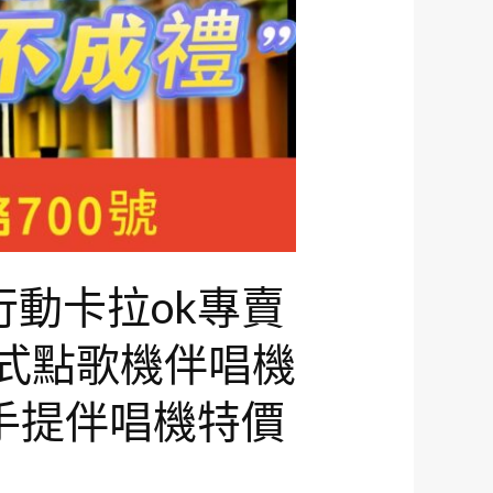
0行動卡拉ok專賣
動式點歌機伴唱機
動手提伴唱機特價