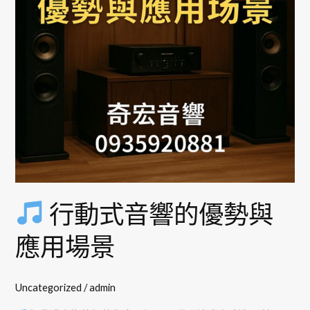
響
的
優
勢
與
應
用
場
景
行動式音響的優勢與
應用場景
Uncategorized
/
admin