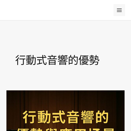
跳
至
主
要
內
容
行動式音響的優勢
行
動
式
音