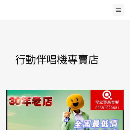
跳
至
主
要
內
容
行動伴唱機專賣店
金
嗓
音
圓
行