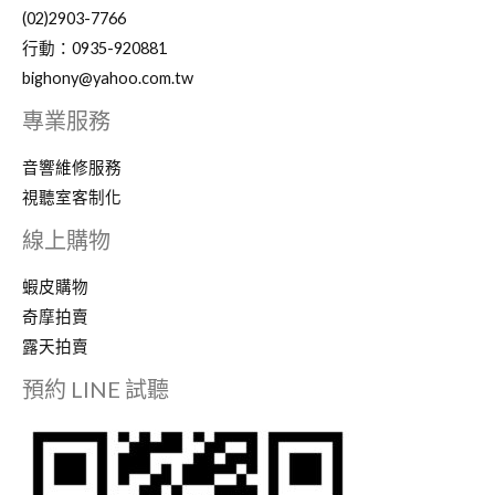
動
(02)2903-7766
ktv
行動：0935-920881
#
bighony@yahoo.com.tw
台
專業服務
灣
伴
音響維修服務
唱
視聽室客制化
機
線上購物
廠
商
蝦皮購物
#
奇摩拍賣
點
露天拍賣
歌
預約 LINE 試聽
機
維
修
#