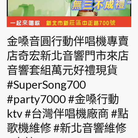
動
伴
唱
機
專
金嗓音圓行動伴唱機專賣
賣
店奇宏新北音響門市來店
店
奇
音響套組萬元好禮現貨
宏
新
#SuperSong700
北
音
#party7000 #金嗓行動
響
ktv #台灣伴唱機廠商 #點
門
市
歌機維修 #新北音響維修
來
店