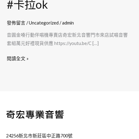
#卡拉ok
音
響
套
發佈留言
/
Uncategorized
/
admin
組
音圓金嗓行動伴唱機專賣店奇宏新北音響門市來店試唱音響
萬
套組萬元好禮現貨供應 https://youtu.be/C […]
元
好
閱讀全文 »
禮
現
貨
#SuperSong700
#party7000
#
金
嗓
行
24256新北市新莊區中正路700號