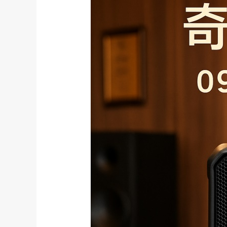
動
伴
唱
機
使
用
心
得
與
應
用
場
景