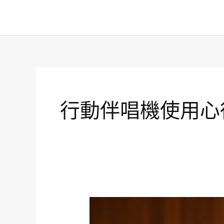
跳
至
主
要
內
容
行動伴唱機使用心
行