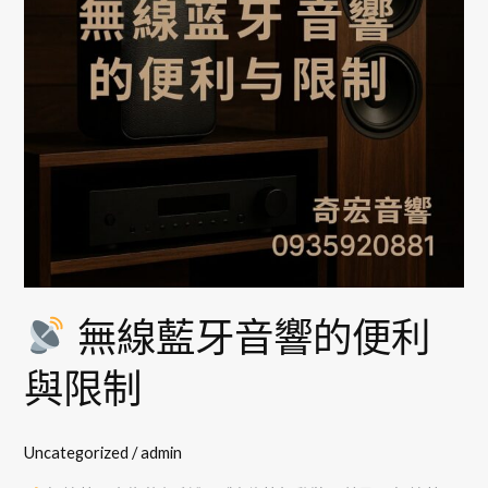
音
響
的
便
利
與
限
制
無線藍牙音響的便利
與限制
Uncategorized
/
admin