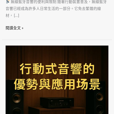
無線藍牙音響的便利與限制 隨著行動裝置普及，無線藍牙
音響已經成為許多人日常生活的一部分。它免去繁雜的線
材， […]
閱讀全文 »
行
動
式
音
響
的
優
勢
與