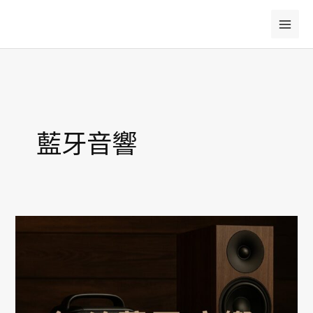
跳
至
主
要
內
容
藍牙音響
無
線
藍
牙