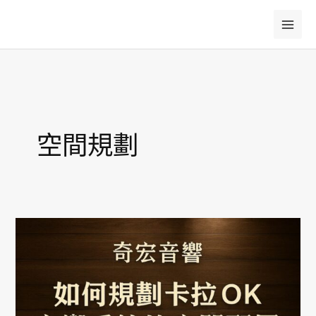
跳
至
主
要
內
容
空間規劃
如
何
規
劃