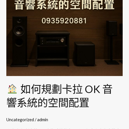
卡
拉
OK
音
響
系
統
的
空
間
配
如何規劃卡拉 OK 音
置
響系統的空間配置
Uncategorized
/
admin