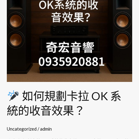
卡
拉
OK
系
統
的
收
音
效
果？
如何規劃卡拉 OK 系
統的收音效果？
Uncategorized
/
admin