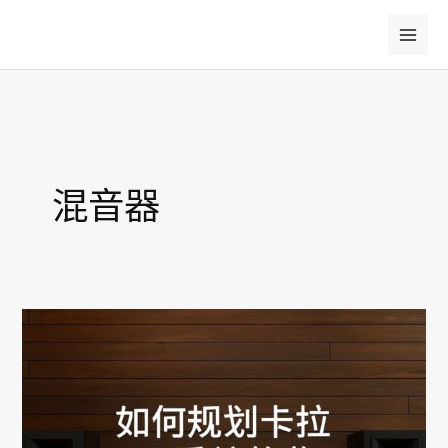
跳
至
主
要
內
容
混音器
如
何
規
劃