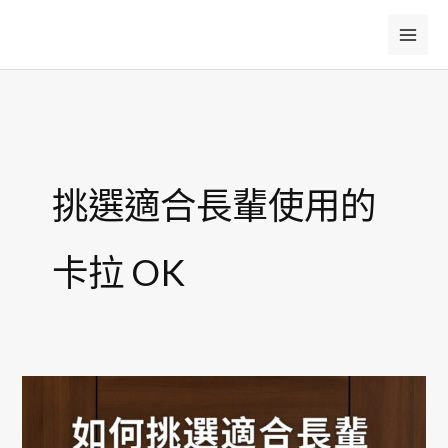
跳
至
主
要
內
容
挑選適合長輩使用的
卡拉 OK
如
何