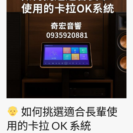
挑
選
適
合
長
輩
使
用
的
卡
拉
OK
系
如何挑選適合長輩使
統
用的卡拉 OK 系統