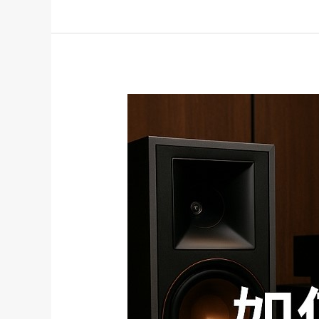
如
何
規
劃
卡
拉
OK
系
統
的