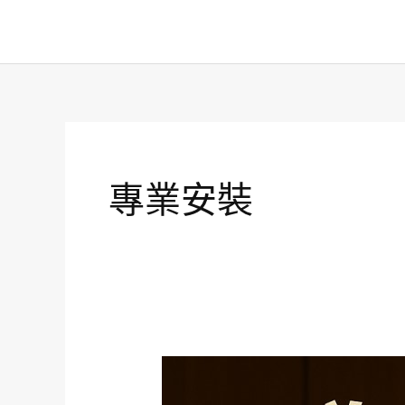
跳
至
主
要
內
容
專業安裝
為
什