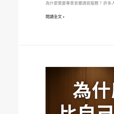
為什麼需要專業音響調音服務？ 許多人
閱讀全文 »
為
什
麼
專
業