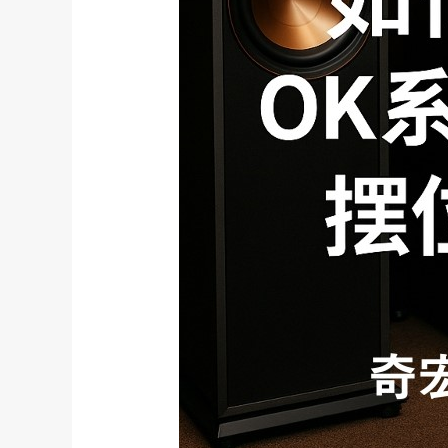
空
間
擺
位？