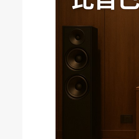
音
響
安
裝
比
自
己
動
手
更
可
靠？