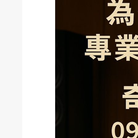
麼
需
要
專
業
音
響
調
音
服
務？