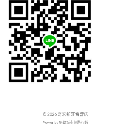
為
止！
0935920881
欲
購
從
速！
© 2026 奇宏新莊音響店
P
o
w
e
r
b
y
驅
動
城
市
網
路
行
銷