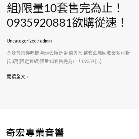
唱
組)限量10套售完為止！
機
0935920881欲購從速！
#ktv
舊
換
Uncategorized
/
admin
新
超
金嗓音圓伴唱機 #ktv舊換新 超值專案 整套舊機回收最多可折
值
抵3萬(限定套組)限量10套售完為止！09359 […]
專
閱讀全文 »
案
整
套
舊
機
回
收
最