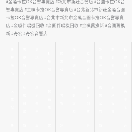
#金嗓卡拉OK音響專賣店 #新北市新莊音響店 #音圓卡拉OK音
響專賣店 #金嗓卡拉OK音響專賣店 #台北新北市新莊金嗓音圓
卡拉OK音響專賣店 #台北市新北市金嗓音圓卡拉OK音響專賣
店 #金嗓伴唱機回收 #音圓伴唱機回收 #金嗓舊換新 #音圓舊換
新 #奇宏 #奇宏音響店
新
美
深
頌
冷
新
精
打
婚
監
莊
睫
坑
缽
氣
北
密
擊
友
視
除
教
小
課
保
抓
鋼
樂
社
器
毛
學
吃
程
養
漏
模
精
霧
頌
頌
搬
網
太
桃
美
密
眉
音
缽
缽
家
站
歲
花
甲
射
教
響
證
創
公
設
燈
運
店
出
學
照
業
司
計
新
新
單
感
冷
台
新
台