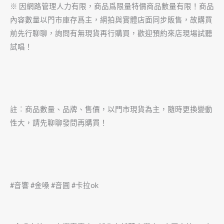
※ 因網路管理人力有限，商品爲限量特價商品數量有限！商品
內容數量以門市庫存爲主，網拍與實體店面同步販售，故購買
前先行聊聊，詢問有無現貨再行購買，歡迎預約來店現場試聽
試唱！
註︰商品數量、品牌、售價，以門市現貨為主，隨時更換變動
性大，請先聊聊發問再購買！
#音響 #金嗓 #音圓 #卡拉ok