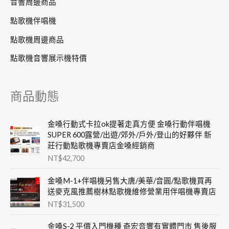
音響周邊商品
點歌機伴唱機
點歌機周邊商品
點歌機音響展示機特價
商品動態
金嗓行動式卡拉ok提著走真方便 金嗓行動伴唱機
SUPER 600露營/出遊/郊外/戶外/登山的好夥伴 新
莊行動點歌機專賣店金嗓經銷商
NT$
42,700
金嗓M-1+伴唱機另售大唐/美華/音圓/點歌機買再
送麥克風推薦樹林點歌機維修營業用伴唱機專賣店
NT$
31,500
金嗓S-2 平價入門機種 奇宏音響有實體門市 售後服