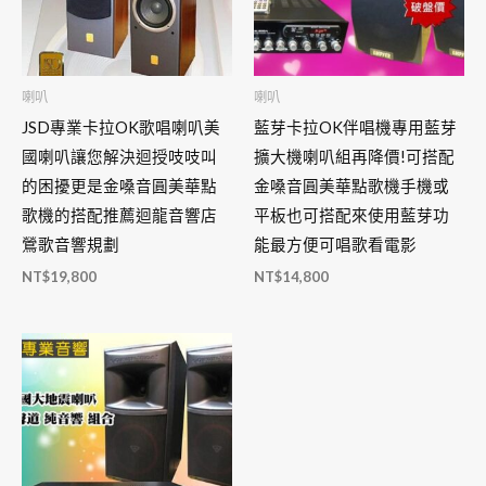
喇叭
喇叭
JSD專業卡拉OK歌唱喇叭美
藍芽卡拉OK伴唱機專用藍芽
國喇叭讓您解決迴授吱吱叫
擴大機喇叭組再降價!可搭配
的困擾更是金嗓音圓美華點
金嗓音圓美華點歌機手機或
歌機的搭配推薦迴龍音響店
平板也可搭配來使用藍芽功
鶯歌音響規劃
能最方便可唱歌看電影
NT$
19,800
NT$
14,800