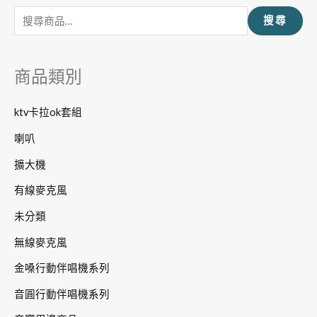
搜尋
關
鍵
字
商品類別
:
ktv卡拉ok套組
喇叭
擴大機
有線麥克風
未分類
無線麥克風
金嗓行動伴唱機系列
音圓行動伴唱機系列