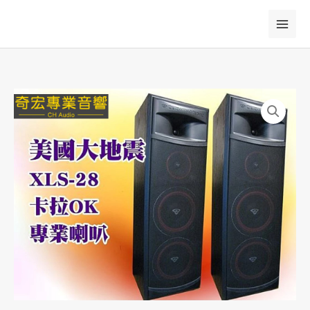
跳
至
主
要
內
容