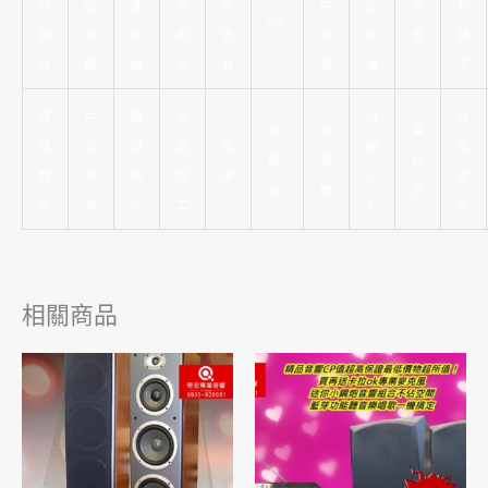
竹
莊
身
情
氣
中
北
霧
北
cnc
霧
美
聯
和
安
霧
抓
眉
裝
眉
睫
誼
合
裝
眉
漏
潢
霧
中
霧
金
塔
精
螺
伴
美
眉
和
眉
屬
金
羅
密
螄
唱
睫
教
搬
課
加
嗓
占
射
粉
機
店
學
家
程
工
卜
出
相關商品