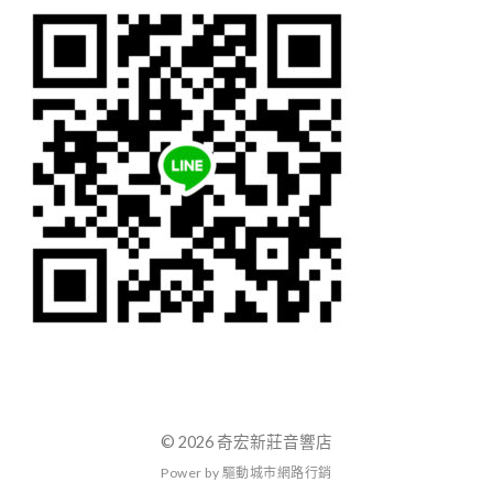
© 2026 奇宏新莊音響店
P
o
w
e
r
b
y
驅
動
城
市
網
路
行
銷