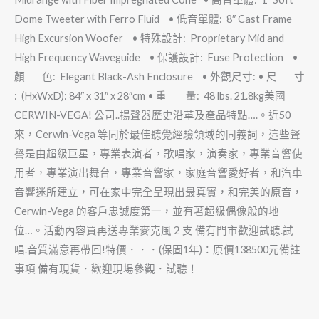
Dome Tweeter with Ferro Fluid • 低音單體: 8″ Cast Frame
High Excursion Woofer • 特殊設計: Proprietary Mid and
High Frequency Waveguide • 保護設計: Fuse Protection •
顏 色: Elegant Black-Ash Enclosure • 外觀尺寸: • 尺 寸
: (HxWxD): 84″ x 31″ x 28″cm • 重 量: 48 lbs. 21.8kg美國
CERWIN-VEGA! 公司..揚聲器歷史沿革及產品特點….。近50
來，Cerwin-Vega 等同於最佳聽覺經驗領域的同義詞，這些聲
譽是由超級巨星，專業表演者，歌唱家，演奏家，專業音響使
用者，專業演出舞台，專業音響家，家庭音響愛好者，和汽車
音響迷所建立，可在家中完全呈現出最真實，和完美的原音，
Cerwin-Vega 的客戶忠誠度第一，並有著超級偶像般的地
位…。活動內容買再送專業麥克風２支 備有門市歡迎試聽.試
唱.音質滿意再帶回!特價．．．(保固1年)：原價138500元備註
事項 備有現貨．歡迎現場參觀．試聽！