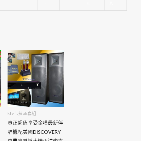
卜
出
具
ktv卡拉ok套組
真正超值享受金嗓最新伴
唱
唱機配美國DISCOVERY
買
專業喇叭擴大機再送麥克