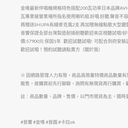
金嗓最新伴唱機規格特色搭配200瓦功率日本品牌AVHERO 
瓦專業級營業場所指名使用喇叭組.好唱.好聽.聲音不
再贈送SHUPA有線麥克風2支.再加贈無線點歌大型
音響保證全部台灣製造耐操耐聽歡迎來店視聽試唱!好禮大
價:57900元 保固1年 歡迎試聽試唱! 可配合到府安
歡迎試唱！預約試聽請點賣方（關於我）
※ 因網路管理人力有限，商品爲限量特價商品數量
販售，故購買前先行聊聊，詢問有無現貨再行購買，
註︰商品數量、品牌、售價，以門市現貨為主，隨時
#音響 #金嗓 #音圓 #卡拉ok