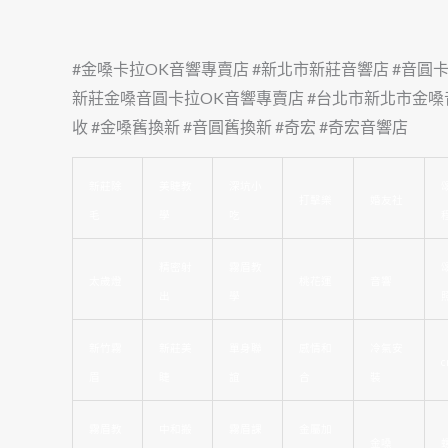
#金嗓卡拉OK音響專賣店 #新北市新莊音響店 #音圓
新莊金嗓音圓卡拉OK音響專賣店 #台北市新北市金嗓
收 #金嗓舊換新 #音圓舊換新 #奇宏 #奇宏音響店
新莊除
美睫教
深坑小
打擊樂
婚友社
毛
學
吃
精密射
霧眉教
太歲燈
桃花運
音響
出
學
新竹霧
新莊美
單身聯
感情和
冷氣安
c
眉
睫
誼
合
裝
霧眉教
中和搬
霧眉課
金屬加
金嗓