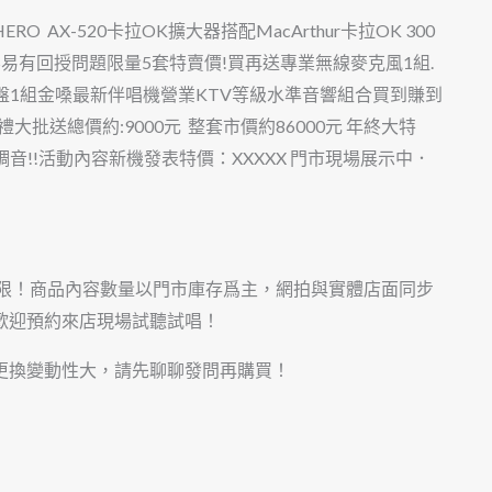
AX-520卡拉OK擴大器搭配MacArthur卡拉OK 300
容易有回授問題限量5套特賣價!買再送專業無線麥克風1組.
鍵盤1組金嗓最新伴唱機營業KTV等級水準音響組合買到賺到
批送總價約:9000元 整套市價約86000元 年終大特
裝調音!!活動內容新機發表特價：XXXXX 門市現場展示中．
有限！商品內容數量以門市庫存爲主，網拍與實體店面同步
歡迎預約來店現場試聽試唱！
更換變動性大，請先聊聊發問再購買！