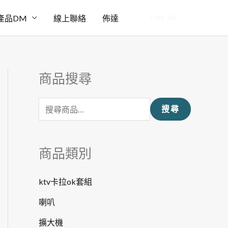
產品DM
線上聯絡
佈達
LINE ME
商品搜尋
搜
尋
搜尋
關
鍵
字
商品類別
:
ktv卡拉ok套組
喇叭
擴大機