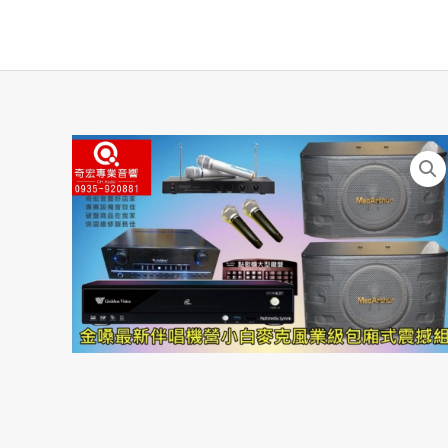
跳
至
主
要
內
容