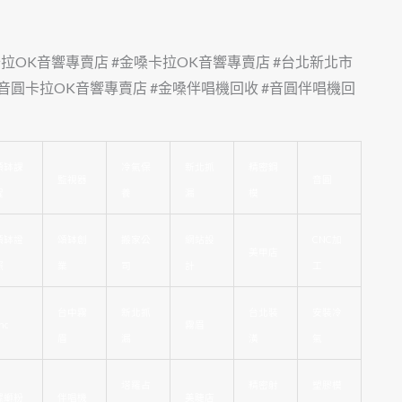
卡拉OK音響專賣店 #金嗓卡拉OK音響專賣店 #台北新北市
音圓卡拉OK音響專賣店 #金嗓伴唱機回收 #音圓伴唱機回
頌缽課
冷氣保
新北抓
精密鋼
監視器
音圓
程
養
漏
模
頌缽證
頌缽創
搬家公
網站設
CNC加
美甲店
照
業
司
計
工
台中霧
新北抓
台北裝
安裝冷
nc
霧眉
眉
漏
潢
氣
塔羅占
精密射
塑膠模
螺螄粉
伴唱機
美睫店