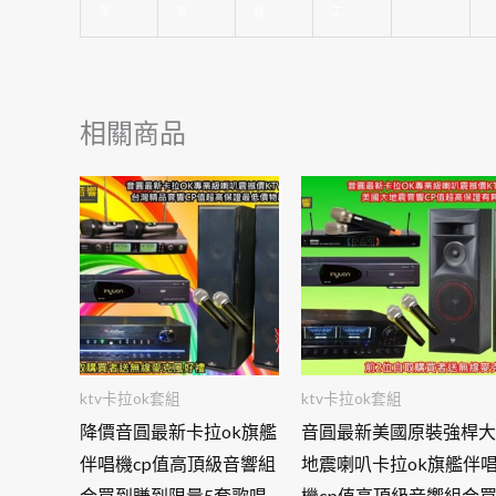
學
家
程
工
相關商品
ktv卡拉ok套組
ktv卡拉ok套組
降價音圓最新卡拉ok旗艦
音圓最新美國原裝強桿大
伴唱機cp值高頂級音響組
地震喇叭卡拉ok旗艦伴
合買到賺到限量5套歌唱
機cp值高頂級音響組合