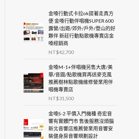
金嗓行動式卡拉ok提著走真方
便 金嗓行動伴唱機SUPER 600
露營/出遊/郊外/戶外/登山的好
夥伴 新莊行動點歌機專賣店金
嗓經銷商
NT$
42,700
金嗓M-1+伴唱機另售大唐/美
華/音圓/點歌機買再送麥克風
推薦樹林點歌機維修營業用伴
唱機專賣店
NT$
31,500
金嗓S-2 平價入門機種 奇宏音
響有實體門市 售後服務沒煩腦
新北音響店推薦營業用音響安
裝健身房音響規劃設計