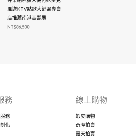
風送KTV點歌大鍵盤專賣
店推薦南港音響展
NT$
86,500
服務
線上購物
修服務
蝦皮購物
客制化
奇摩拍賣
露天拍賣