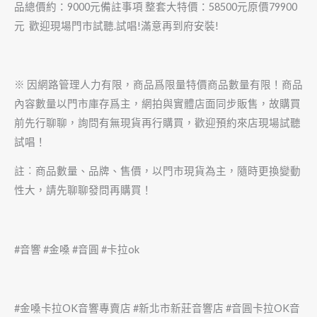
品總價約：9000元備註事項 整套大特價：58500元原價79900
元 歡迎現場門市試聽.試唱!滿意再到府安裝!
※ 因網路管理人力有限，商品爲限量特價商品數量有限！商品
內容數量以門市庫存爲主，網拍與實體店面同步販售，故購買
前先行聊聊，詢問有無現貨再行購買，歡迎預約來店現場試聽
試唱！
註︰商品數量、品牌、售價，以門市現貨為主，隨時更換變動
性大，請先聊聊發問再購買！
#音響 #金嗓 #音圓 #卡拉ok
#金嗓卡拉OK音響專賣店 #新北市新莊音響店 #音圓卡拉OK音