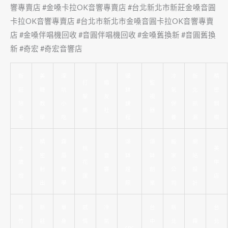
響專賣店 #金嗓卡拉OK音響專賣店 #台北新北市新莊金嗓音圓
卡拉OK音響專賣店 #台北市新北市金嗓音圓卡拉OK音響專賣
店 #金嗓伴唱機回收 #音圓伴唱機回收 #金嗓舊換新 #音圓舊換
新 #奇宏 #奇宏音響店
新
美
深
頌
冷
新
精
打
婚
監
莊
睫
坑
缽
氣
北
密
擊
友
視
除
教
小
課
保
抓
鋼
樂
社
器
毛
學
吃
程
養
漏
模
精
霧
頌
頌
搬
網
太
桃
美
密
眉
音
缽
缽
家
站
歲
花
甲
射
教
響
證
創
公
設
燈
運
店
出
學
照
業
司
計
新
新
單
感
冷
台
新
台
竹
莊
身
情
氣
中
北
霧
北
cnc