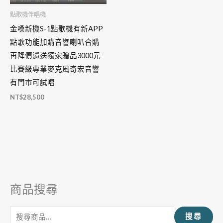
點歌機伴唱機
金嗓新機S-1點歌機有新APP
點歌功能加購音響喇叭合購
再降價還送獨家贈品3000元
比賽級專業麥克風奇宏音響
有門市可試唱
NT$
28,500
商品搜尋
搜
尋
搜尋
關