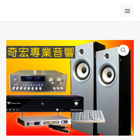
跳
至
主
要
內
容