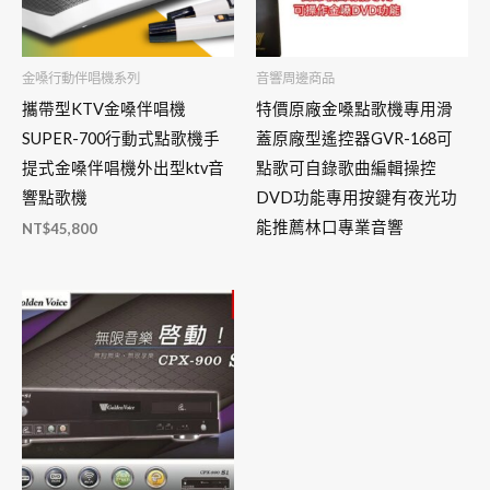
金嗓行動伴唱機系列
音響周邊商品
攜帶型KTV金嗓伴唱機
特價原廠金嗓點歌機專用滑
SUPER-700行動式點歌機手
蓋原廠型遙控器GVR-168可
提式金嗓伴唱機外出型ktv音
點歌可自錄歌曲編輯操控
響點歌機
DVD功能專用按鍵有夜光功
能推薦林口專業音響
NT$
45,800