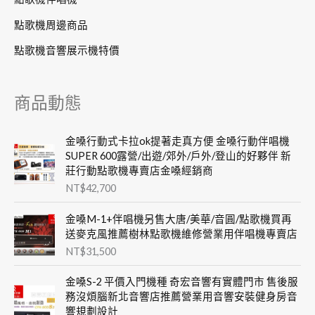
點歌機周邊商品
點歌機音響展示機特價
商品動態
金嗓行動式卡拉ok提著走真方便 金嗓行動伴唱機
SUPER 600露營/出遊/郊外/戶外/登山的好夥伴 新
莊行動點歌機專賣店金嗓經銷商
NT$
42,700
金嗓M-1+伴唱機另售大唐/美華/音圓/點歌機買再
送麥克風推薦樹林點歌機維修營業用伴唱機專賣店
NT$
31,500
金嗓S-2 平價入門機種 奇宏音響有實體門市 售後服
務沒煩腦新北音響店推薦營業用音響安裝健身房音
響規劃設計