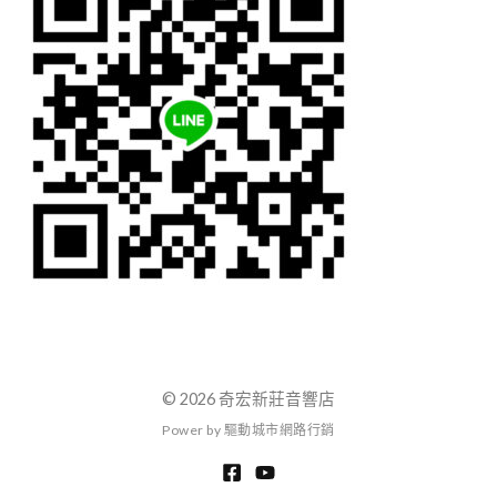
© 2026 奇宏新莊音響店
P
o
w
e
r
b
y
驅
動
城
市
網
路
行
銷