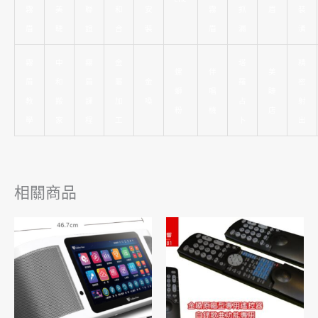
霧
美
聯
和
安
霧
抓
眉
裝
眉
睫
誼
合
裝
眉
漏
潢
霧
中
霧
金
塔
精
螺
伴
美
眉
和
眉
屬
金
羅
密
螄
唱
睫
教
搬
課
加
嗓
占
射
粉
機
店
學
家
程
工
卜
出
相關商品