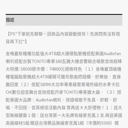
描述
【PS*下單前先聊聊，因商品內容變動很快！先詢問有沒有現
貨再下訂*】
金嗓最新機種功能強大4TB超大硬碟點歌機搭配美國Audiofan
喇叭搭配台製TONTO專業180瓦擴大機音響組合唱歌音效超棒
大特價: 58500原市價：74800元規格特色 （１）金嗓最頂級機
種電腦點歌機超大4TB硬碟可擴充歌曲把錢櫃．好樂迪．直接
搬回家（２）搭配180W大功率專業級營業場所級的水準卡拉
OK數位迴音舞台音效搭配丹麥TONTO專業擴大器．（３）搭
配美國大品牌：Audiofan喇叭．保證唱歌不失真．好輕．好
唱．不回授．音質絕佳活動內容 買再送４大好禮物！１：送大
型無線鍵盤１個：送台灣第一大名牌有線麥克風２支.再送美國
高級線材1組.贈送台灣精品無線麥克風1組（市價約5500）贈