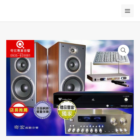
跳
至
主
要
內
容