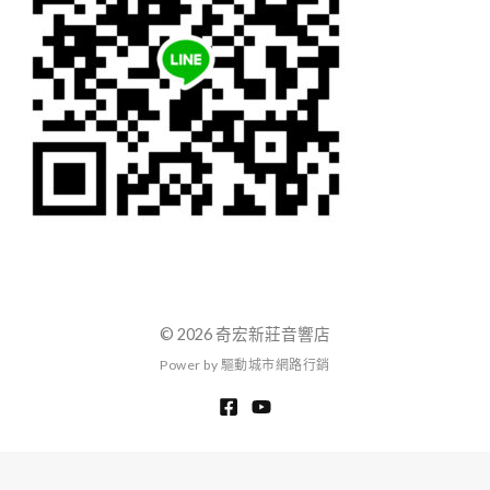
© 2026 奇宏新莊音響店
P
o
w
e
r
b
y
驅
動
城
市
網
路
行
銷