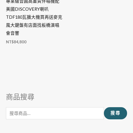
專業級音圓高畫質伴唱機配
美國DISCOVERY喇叭
TDF180瓦擴大機買再送麥克
風大鍵盤有店面找板橋演唱
會音響
NT$
84,800
商品搜尋
搜
尋
搜尋
關
鍵
字