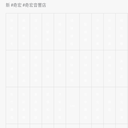
新 #奇宏 #奇宏音響店
新
美
深
頌
冷
新
精
打
婚
監
莊
睫
坑
缽
氣
北
密
擊
友
視
除
教
小
課
保
抓
鋼
樂
社
器
毛
學
吃
程
養
漏
模
精
霧
頌
頌
搬
網
太
桃
美
密
眉
音
缽
缽
家
站
歲
花
甲
射
教
響
證
創
公
設
燈
運
店
出
學
照
業
司
計
新
新
單
感
冷
台
新
台
竹
莊
身
情
氣
中
北
霧
北
cnc
霧
美
聯
和
安
霧
抓
眉
裝
眉
睫
誼
合
裝
眉
漏
潢