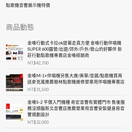
點歌機音響展示機特價
商品動態
金嗓行動式卡拉ok提著走真方便 金嗓行動伴唱機
SUPER 600露營/出遊/郊外/戶外/登山的好夥伴 新
莊行動點歌機專賣店金嗓經銷商
NT$
42,700
金嗓M-1+伴唱機另售大唐/美華/音圓/點歌機買再
送麥克風推薦樹林點歌機維修營業用伴唱機專賣店
NT$
31,500
金嗓S-2 平價入門機種 奇宏音響有實體門市 售後服
務沒煩腦新北音響店推薦營業用音響安裝健身房音
響規劃設計
NT$
32,000