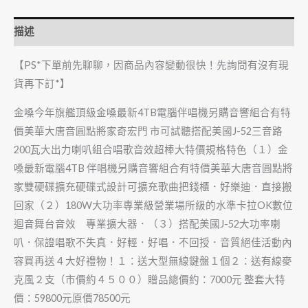
描述
【PS*下單前先聊聊，因商品內容變動很快！先詢問有沒有現
貨再下訂*】
金嗓今年旗艦頂級金嗓最新4TB電腦伴唱機另購音響組合有特
價美華大唐音圓點將家奇宏門 市可試聽搭配美國J-52三音路
200瓦大出力喇叭組合唱歌音效超棒大特價規格特色（１）金
嗓最新電腦4TB 伴唱機另購音響組合有特價美華大唐音圓點將
家雙硬碟擴充硬碟式設計可擴充歌曲把錢櫃．好樂迪．直接搬
回家（２）180W大功率專業級營業場所級的水準卡拉OK數位
迴音舞台音效 專業擴大器．（３）搭配美國J-52大功率喇
叭．保證唱歌不失真．好輕．好唱．不回授．音質絕佳活動內
容買再送４大好禮物！１：送大型無線鍵盤１個２：送有線麥
克風２支（市價約４５００）贈品總價約：7000元 整套大特
價：59800元原價78500元