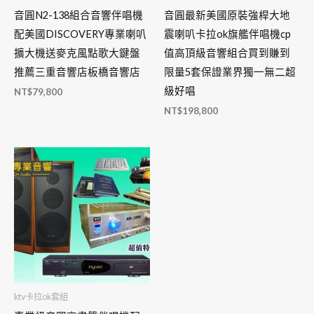
音圓N2-138組合音響伴唱機
音圓最新美國原裝強桿大地
配美國DISCOVERY專業喇叭
震喇叭卡拉ok旗艦伴唱機cp
擴大機送麥克風點歌大鍵盤
值高頂級音響組合買到賺到
推薦三重音響店板橋音響店
限量5套保證業界獨一無二超
級好唱
NT$
79,800
NT$
198,800
ktv卡拉ok套組