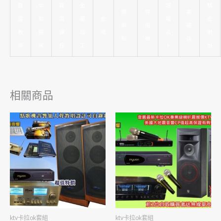
霧
中
霧
金
塔
精
螺
伴
美
眉
和
眉
屬
金
羅
密
螄
唱
睫
教
搬
課
加
嗓
占
射
粉
機
店
學
家
程
工
卜
出
相關商品
ktv卡拉ok套組
ktv卡拉ok套組