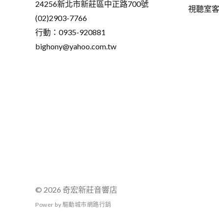
24256新北市新莊區中正路700號
視聽室
(02)2903-7766
行動：0935-920881
bighony@yahoo.com.tw
© 2026 奇宏新莊音響店
P
o
w
e
r
b
y
驅
動
城
市
網
路
行
銷