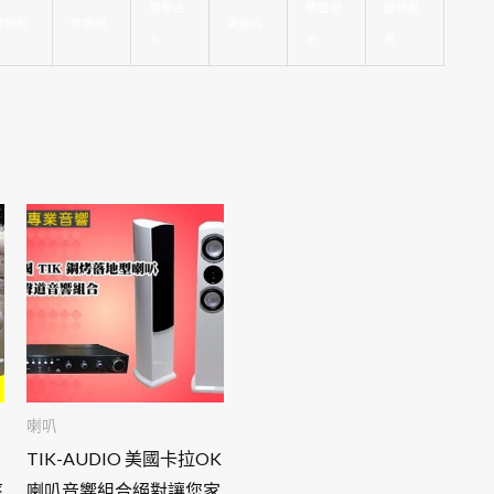
塔羅占
精密射
塑膠模
螺螄粉
伴唱機
美睫店
卜
出
具
喇叭
TIK-AUDIO 美國卡拉OK
率
喇叭音響組合絕對讓您家