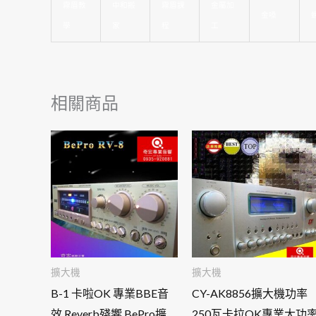
霧眉教
中和搬
霧眉課
金屬加
金嗓
學
家
程
工
相關商品
擴大機
擴大機
B-1 卡啦OK 專業BBE音
CY-AK8856擴大機功率
效 Reverb殘響 BePro擴
250瓦卡拉OK專業大功