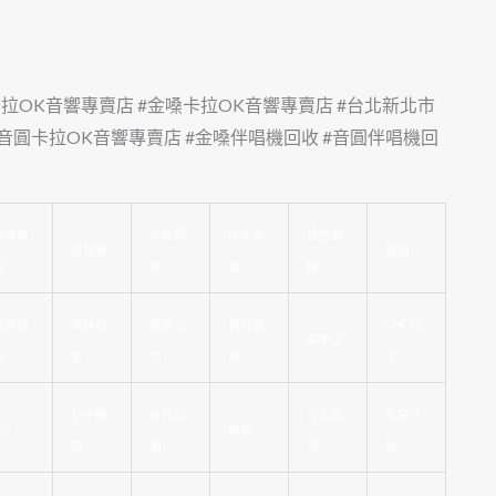
卡拉OK音響專賣店 #金嗓卡拉OK音響專賣店 #台北新北市
音圓卡拉OK音響專賣店 #金嗓伴唱機回收 #音圓伴唱機回
頌缽課
冷氣保
新北抓
精密鋼
監視器
音圓
程
養
漏
模
頌缽證
頌缽創
搬家公
網站設
CNC加
美甲店
照
業
司
計
工
台中霧
新北抓
台北裝
安裝冷
nc
霧眉
眉
漏
潢
氣