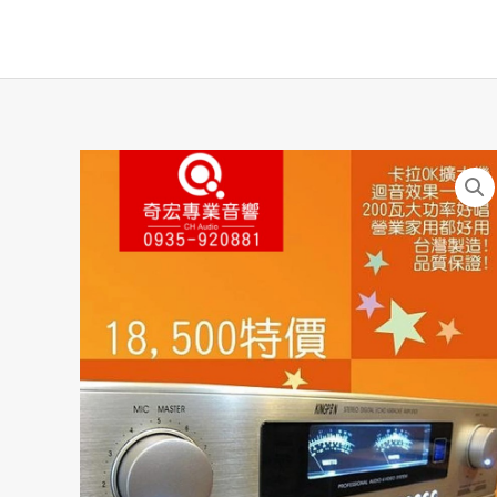
跳
至
主
要
內
容