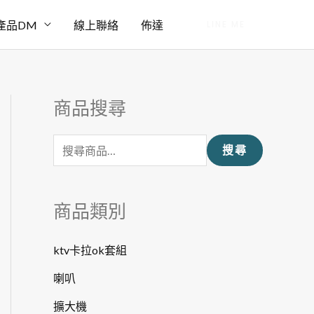
產品DM
線上聯絡
佈達
LINE ME
商品搜尋
搜
尋
搜尋
關
鍵
字
商品類別
:
ktv卡拉ok套組
喇叭
擴大機