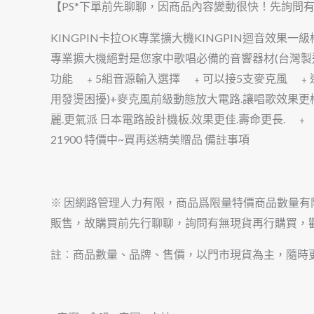
【PS*下單前先聊聊，因商品內容變動很快！先詢問
KINGPIN卡拉OK專業擴大機KINGPIN迴音效果一
專業擴大機絕對是您家中歌唱必備的音響器材(台灣製造!信
功能 ﹢5組音源輸入選擇 ﹢可以接5支麥克風 ﹢
用發燙困擾)+麥克風前級動態放大電路.讓唱歌效果更棒
麗.更氣派 日本電路設計機板.效果更佳.壽命更長. 
21900 特價中~買再送精美贈品 備註事項
※ 因網路管理人力有限，商品爲限量特價商品數量
販售，故購買前先行聊聊，詢問有無現貨再行購買，
註︰商品數量、品牌、售價，以門市現貨為主，隨時