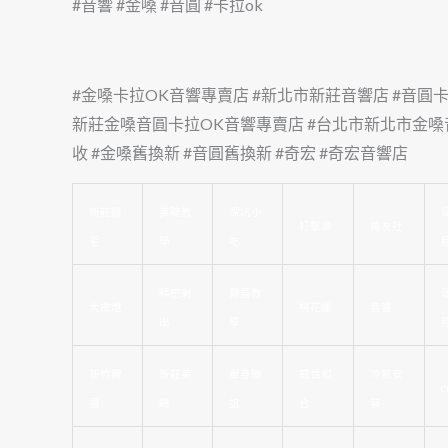
#音響 #金嗓 #音圓 #卡拉ok
#金嗓卡拉OK音響專賣店 #新北市新莊音響店 #音圓
新莊金嗓音圓卡拉OK音響專賣店 #台北市新北市金嗓
收 #金嗓舊換新 #音圓舊換新 #奇宏 #奇宏音響店
新莊除
美睫教
深坑小
打擊樂
婚友社
毛
學
吃
精密射
霧眉教
太歲燈
桃花運
音響
出
學
新竹霧
新莊美
單身聯
感情和
冷氣安
c
眉
睫
誼
合
裝