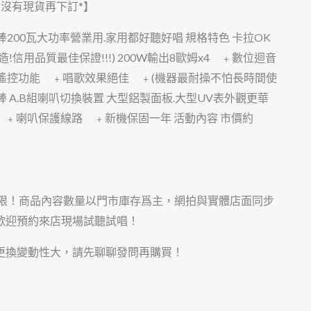
有沒有現貨再下訂*】
級棒200瓦大功率營業用.家用都好聽好唱 規格特色 卡拉OK
用品質最佳保證!!!) 200W輸出8歐姆x4 ﹢數位迴音
遙控功能 ﹢唱歌效果絕佳 ﹢(機器最耐操不怕長時間使
 A.B組喇叭切換裝置 大型鋁製面板.大型UV表外觀更華
﹢ ﹢喇叭保護線路 ﹢新機保固一年 活動內容 市價約
有限！商品內容數量以門市庫存爲主，網拍與實體店面同步
歡迎預約來店現場試聽試唱！
更換變動性大，請先聊聊發問再購買！