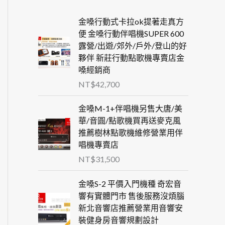
金嗓行動式卡拉ok提著走真方
便 金嗓行動伴唱機SUPER 600
露營/出遊/郊外/戶外/登山的好
夥伴 新莊行動點歌機專賣店金
嗓經銷商
NT$
42,700
金嗓M-1+伴唱機另售大唐/美
華/音圓/點歌機買再送麥克風
推薦樹林點歌機維修營業用伴
唱機專賣店
NT$
31,500
金嗓S-2 平價入門機種 奇宏音
響有實體門市 售後服務沒煩腦
新北音響店推薦營業用音響安
裝健身房音響規劃設計