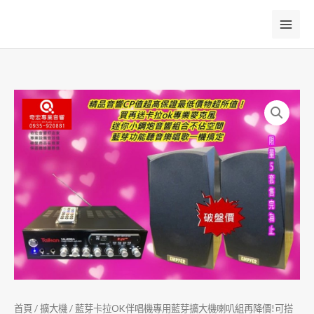
跳
至
主
要
內
容
首頁
/
擴大機
/ 藍芽卡拉OK伴唱機專用藍芽擴大機喇叭組再降價!可搭