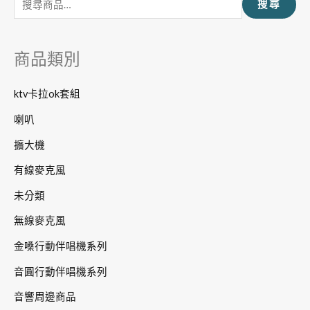
搜尋
關
鍵
字
商品類別
:
ktv卡拉ok套組
喇叭
擴大機
有線麥克風
未分類
無線麥克風
金嗓行動伴唱機系列
音圓行動伴唱機系列
音響周邊商品