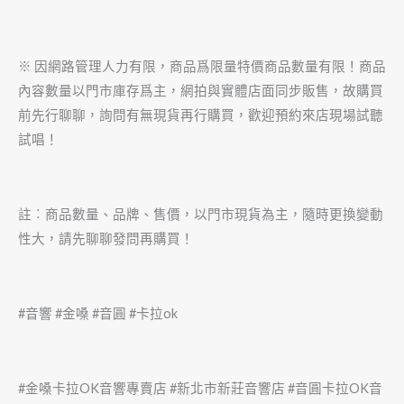
※ 因網路管理人力有限，商品爲限量特價商品數量有限！商品
內容數量以門市庫存爲主，網拍與實體店面同步販售，故購買
前先行聊聊，詢問有無現貨再行購買，歡迎預約來店現場試聽
試唱！
註︰商品數量、品牌、售價，以門市現貨為主，隨時更換變動
性大，請先聊聊發問再購買！
#音響 #金嗓 #音圓 #卡拉ok
#金嗓卡拉OK音響專賣店 #新北市新莊音響店 #音圓卡拉OK音