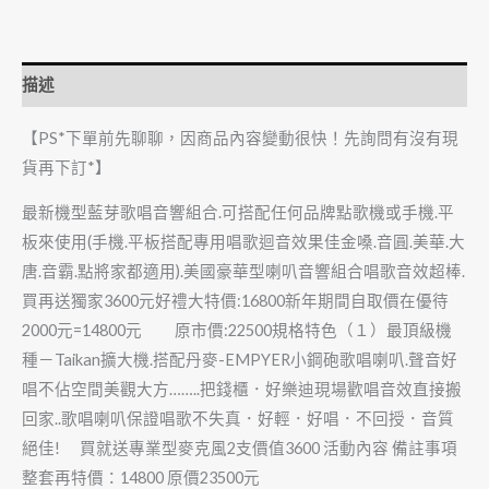
描述
【PS*下單前先聊聊，因商品內容變動很快！先詢問有沒有現
貨再下訂*】
最新機型藍芽歌唱音響組合.可搭配任何品牌點歌機或手機.平
板來使用(手機.平板搭配專用唱歌迴音效果佳金嗓.音圓.美華.大
唐.音霸.點將家都適用).美國豪華型喇叭音響組合唱歌音效超棒.
買再送獨家3600元好禮大特價:16800新年期間自取價在優待
2000元=14800元 原市價:22500規格特色（１）最頂級機
種－Taikan擴大機.搭配丹麥-EMPYER小鋼砲歌唱喇叭.聲音好
唱不佔空間美觀大方……..把錢櫃．好樂迪現場歡唱音效直接搬
回家..歌唱喇叭保證唱歌不失真．好輕．好唱．不回授．音質
絕佳! 買就送專業型麥克風2支價值3600 活動內容 備註事項
整套再特價：14800 原價23500元