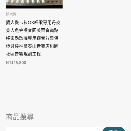
擴大機
擴大機卡拉OK唱歌專用丹麥
美人魚金嗓音圓美華音霸點
將家點歌機專用迴音效果保
證最棒推薦泰山音響店桃園
社區音響規劃工程
NT$
15,800
商品搜尋
搜
尋