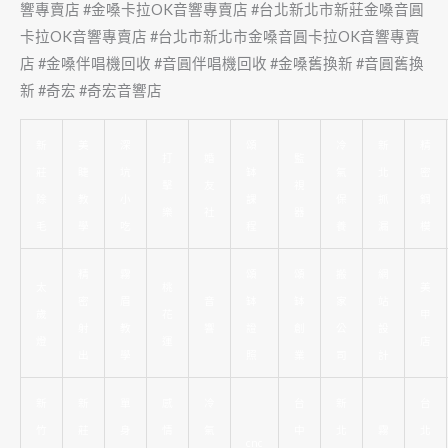
響專賣店 #金嗓卡拉OK音響專賣店 #台北新北市新莊金嗓音圓
卡拉OK音響專賣店 #台北市新北市金嗓音圓卡拉OK音響專賣
店 #金嗓伴唱機回收 #音圓伴唱機回收 #金嗓舊換新 #音圓舊換
新 #奇宏 #奇宏音響店
新
美
深
頌
冷
新
精
打
婚
監
莊
睫
坑
缽
氣
北
密
擊
友
視
除
教
小
課
保
抓
鋼
樂
社
器
毛
學
吃
程
養
漏
模
精
霧
頌
頌
搬
網
太
桃
美
密
眉
音
缽
缽
家
站
歲
花
甲
射
教
響
證
創
公
設
燈
運
店
出
學
照
業
司
計
新
新
單
感
冷
台
新
台
竹
莊
身
情
氣
中
北
霧
北
cnc