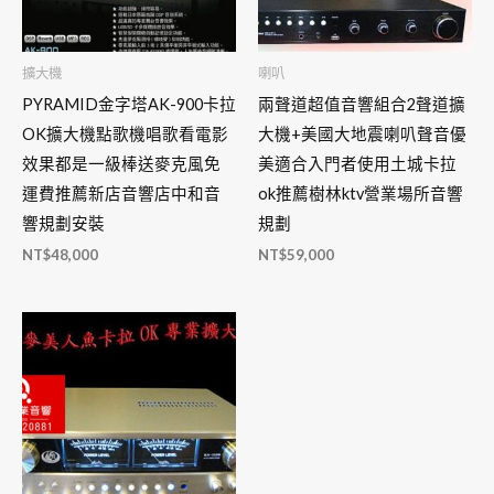
擴大機
喇叭
PYRAMID金字塔AK-900卡拉
兩聲道超值音響組合2聲道擴
OK擴大機點歌機唱歌看電影
大機+美國大地震喇叭聲音優
效果都是一級棒送麥克風免
美適合入門者使用土城卡拉
運費推薦新店音響店中和音
ok推薦樹林ktv營業場所音響
響規劃安裝
規劃
NT$
48,000
NT$
59,000