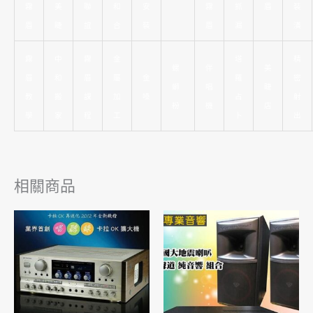
霧
美
聯
和
安
霧
抓
眉
裝
眉
睫
誼
合
裝
眉
漏
潢
霧
中
霧
金
塔
精
螺
伴
美
眉
和
眉
屬
金
羅
密
螄
唱
睫
教
搬
課
加
嗓
占
射
粉
機
店
學
家
程
工
卜
出
相關商品