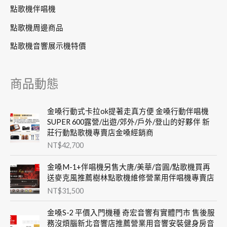
點歌機伴唱機
點歌機周邊商品
點歌機音響展示機特價
商品動態
金嗓行動式卡拉ok提著走真方便 金嗓行動伴唱機
SUPER 600露營/出遊/郊外/戶外/登山的好夥伴 新
莊行動點歌機專賣店金嗓經銷商
NT$
42,700
金嗓M-1+伴唱機另售大唐/美華/音圓/點歌機買再
送麥克風推薦樹林點歌機維修營業用伴唱機專賣店
NT$
31,500
金嗓S-2 平價入門機種 奇宏音響有實體門市 售後服
務沒煩腦新北音響店推薦營業用音響安裝健身房音