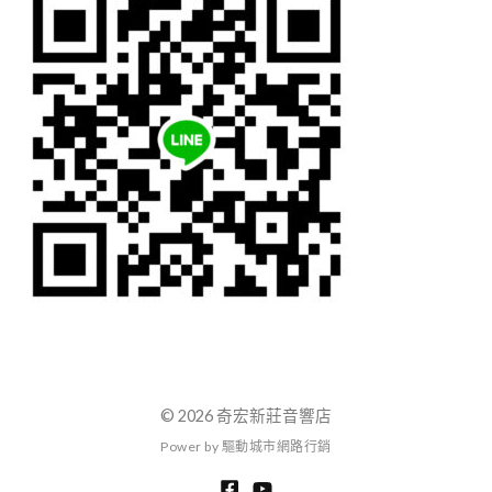
© 2026 奇宏新莊音響店
P
o
w
e
r
b
y
驅
動
城
市
網
路
行
銷