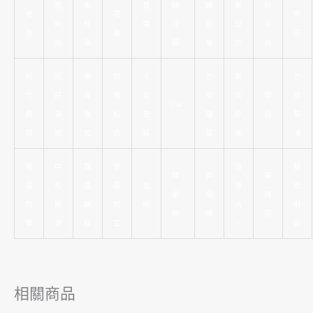
密
眉
音
缽
缽
家
站
歲
花
甲
射
教
響
證
創
公
設
燈
運
店
出
學
照
業
司
計
新
新
單
感
冷
台
新
台
竹
莊
身
情
氣
中
北
霧
北
cnc
霧
美
聯
和
安
霧
抓
眉
裝
眉
睫
誼
合
裝
眉
漏
潢
霧
中
霧
金
塔
精
螺
伴
美
眉
和
眉
屬
金
羅
密
螄
唱
睫
教
搬
課
加
嗓
占
射
粉
機
店
學
家
程
工
卜
出
相關商品