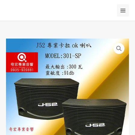
跳
至
主
要
內
容