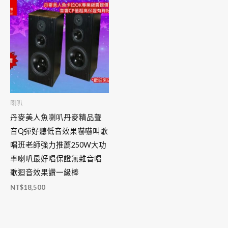
喇叭
丹麥美人魚喇叭丹麥精品聲
音Q彈好聽低音效果嚇嚇叫歌
唱班老師強力推薦250W大功
率喇叭最好唱保證無雜音唱
歌迴音效果讚一級棒
NT$
18,500