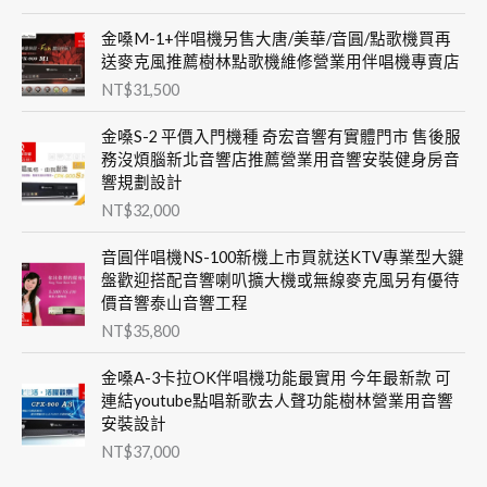
金嗓M-1+伴唱機另售大唐/美華/音圓/點歌機買再
送麥克風推薦樹林點歌機維修營業用伴唱機專賣店
NT$
31,500
金嗓S-2 平價入門機種 奇宏音響有實體門市 售後服
務沒煩腦新北音響店推薦營業用音響安裝健身房音
響規劃設計
NT$
32,000
音圓伴唱機NS-100新機上市買就送KTV專業型大鍵
盤歡迎搭配音響喇叭擴大機或無線麥克風另有優待
價音響泰山音響工程
NT$
35,800
金嗓A-3卡拉OK伴唱機功能最實用 今年最新款 可
連結youtube點唱新歌去人聲功能樹林營業用音響
安裝設計
NT$
37,000