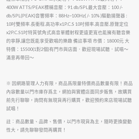
400W ATTS/PEAK標稱音壓：91 db/SPL最大音壓：100 /-
db/SPL(PEAK)音響頻率：88Hz~100Hz( /- 10% )驅動揚聲器 :
10吋雙頻率.長衝程.高功率x1P.C.S 10吋頻率.高音壓.原聲定位
x2P.C.S1吋特質號角式高音單體射程更遠更寬也能擁有聽音樂
的寧靜,讓您既能享受歡唱的樂趣 備註事項 市價：18000元 大
特價：15500(1對2個)有門市與店面．歡迎現場試聽．試唱～
滿意再帶回～
※ 因網路管理人力有限，商品爲限量特價商品數量有限！商品
內容數量以門市庫存爲主，網拍與實體店面同步販售，故購買
前先行聊聊，詢問有無現貨再行購買，歡迎預約來店現場試聽
試唱！
註︰商品數量、品牌、售價，以門市現貨為主，隨時更換變動
性大，請先聊聊發問再購買！