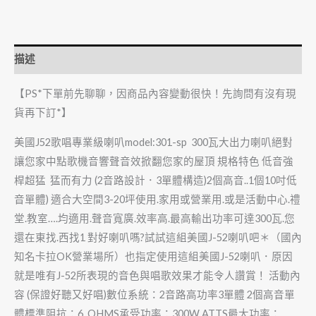
描述
【PS*下單前先聊聊，因商品內容變動很快！先詢問有沒有現
貨再下訂*】
美國J52歌唱專業級喇叭model:301-sp 300瓦大出力喇叭絕對
讓您家中點歌機音響聲音效掀翻您家的屋頂 規格特色 低音強
桿超猛 猛而有力 (2音路設計．3單體構造)2個高音..1個10吋低
音單體) 適合大空間3-20坪使用.家用或營業用.或是活動中心.禮
堂.教室….均適用.聲音寬廣.效率高.最高輸出功率可達300瓦.您
還在東找.西找1 對好喇叭嗎?試試這組美國J-52喇叭吧＊（國內
知名卡拉OK營業場所）也指定使用這組美國J-52喇叭．原因
就是唯有J-52所表現的音色與唱歌效果才能令人讚賞！ 活動內
容 (保證好聽又好唱)數位系統：2音路高功率3單體 2個高音單
體標準阻抗：6 OHMS承受功率：300W ATTS最大功率：