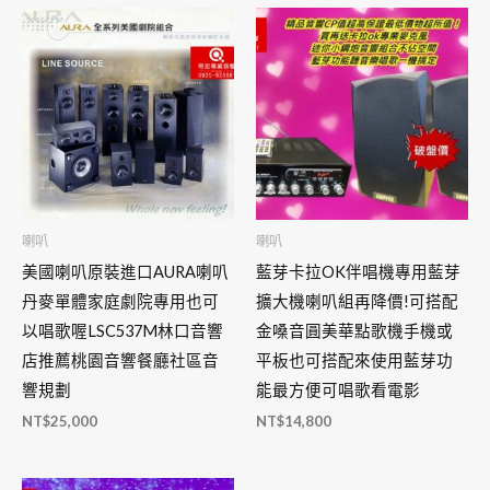
喇叭
喇叭
美國喇叭原裝進口AURA喇叭
藍芽卡拉OK伴唱機專用藍芽
丹麥單體家庭劇院專用也可
擴大機喇叭組再降價!可搭配
以唱歌喔LSC537M林口音響
金嗓音圓美華點歌機手機或
店推薦桃園音響餐廳社區音
平板也可搭配來使用藍芽功
響規劃
能最方便可唱歌看電影
NT$
25,000
NT$
14,800