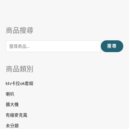
商品搜尋
搜
尋
搜尋
關
鍵
字
商品類別
:
ktv卡拉ok套組
喇叭
擴大機
有線麥克風
未分類