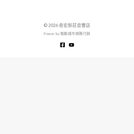
© 2026 奇宏新莊音響店
P
o
w
e
r
b
y
驅
動
城
市
網
路
行
銷