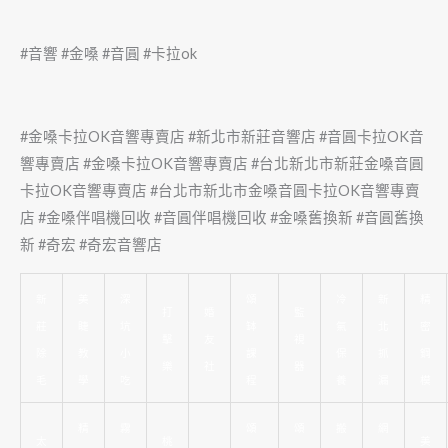
#音響 #金嗓 #音圓 #卡拉ok
#金嗓卡拉OK音響專賣店 #新北市新莊音響店 #音圓卡拉OK音
響專賣店 #金嗓卡拉OK音響專賣店 #台北新北市新莊金嗓音圓
卡拉OK音響專賣店 #台北市新北市金嗓音圓卡拉OK音響專賣
店 #金嗓伴唱機回收 #音圓伴唱機回收 #金嗓舊換新 #音圓舊換
新 #奇宏 #奇宏音響店
新
美
深
頌
冷
新
精
打
婚
監
莊
睫
坑
缽
氣
北
密
擊
友
視
除
教
小
課
保
抓
鋼
樂
社
器
毛
學
吃
程
養
漏
模
精
霧
頌
頌
搬
網
太
桃
美