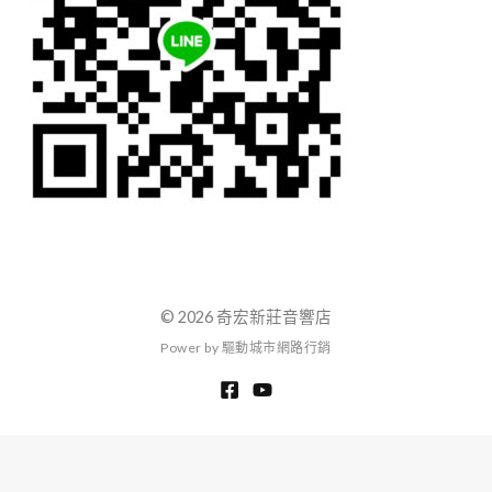
© 2026 奇宏新莊音響店
P
o
w
e
r
b
y
驅
動
城
市
網
路
行
銷