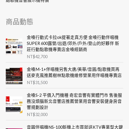
點歌機音響展示機特價
商品動態
金嗓行動式卡拉ok提著走真方便 金嗓行動伴唱機
SUPER 600露營/出遊/郊外/戶外/登山的好夥伴 新
莊行動點歌機專賣店金嗓經銷商
NT$
42,700
金嗓M-1+伴唱機另售大唐/美華/音圓/點歌機買再
送麥克風推薦樹林點歌機維修營業用伴唱機專賣店
NT$
31,500
金嗓S-2 平價入門機種 奇宏音響有實體門市 售後服
務沒煩腦新北音響店推薦營業用音響安裝健身房音
響規劃設計
NT$
32,000
音圓伴唱機NS-100新機上市買就送KTV專業型大鍵