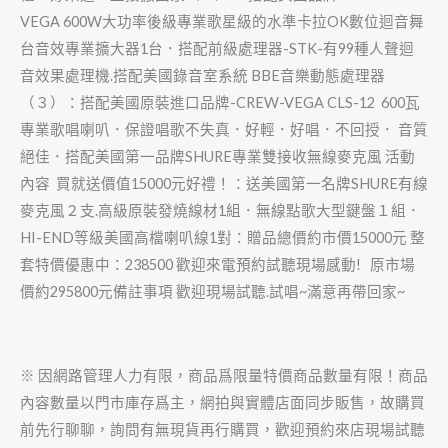
VEGA 600W大功率後級專業歌星級的水準卡拉OK數位迴音舞
台音效專業擴大器1台．搭配前級處理器-STK-有99種人聲迴
音效果處理機.搭配美國錄音室系統 BBE音樂動態處理器
（３）：搭配美國原裝進口品牌-CREW-VEGA CLS-12 600瓦
專業歌唱喇叭．保證唱歌不失真．好輕．好唱．不回授． 音質
絕佳．搭配美國第一品牌SHURE專業雙接收無線麥克風 活動
內容 買就送價值15000元好禮！：送美國第一名牌SHURE有線
麥克風２支.高級原裝發燒線材1組．無線點歌大型鍵盤１組．
HI-END等級美國高檔喇叭線1對：贈品總價約市價15000元 整
套特價優惠中：238500 歡迎來電預約試聽現場感動! 原市場
價約295800元備註事項 歡迎現場試聽.試唱~滿意再帶回家~
※ 因網路管理人力有限，商品爲限量特價商品數量有限！商品
內容數量以門市庫存爲主，網拍與實體店面同步販售，故購買
前先行聊聊，詢問有無現貨再行購買，歡迎預約來店現場試聽