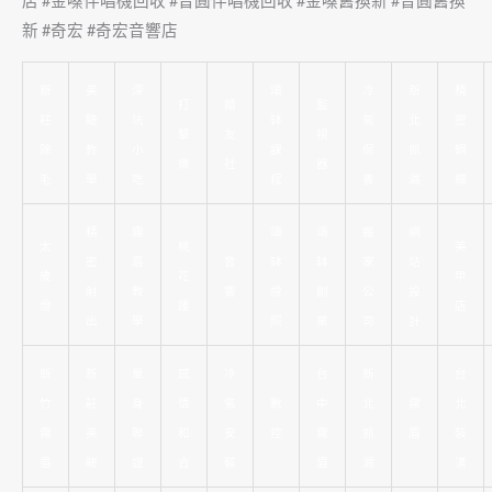
店 #金嗓伴唱機回收 #音圓伴唱機回收 #金嗓舊換新 #音圓舊換
新 #奇宏 #奇宏音響店
新
美
深
頌
冷
新
精
打
婚
監
莊
睫
坑
缽
氣
北
密
擊
友
視
除
教
小
課
保
抓
鋼
樂
社
器
毛
學
吃
程
養
漏
模
精
霧
頌
頌
搬
網
太
桃
美
密
眉
音
缽
缽
家
站
歲
花
甲
射
教
響
證
創
公
設
燈
運
店
出
學
照
業
司
計
新
新
單
感
冷
台
新
台
竹
莊
身
情
氣
數
中
北
霧
北
霧
美
聯
和
安
控
霧
抓
眉
裝
眉
睫
誼
合
裝
眉
漏
潢