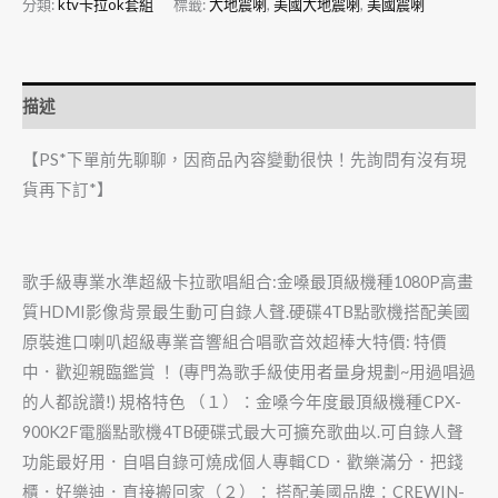
分類:
ktv卡拉ok套組
標籤:
大地震喇
,
美國大地震喇
,
美國震喇
描述
【PS*下單前先聊聊，因商品內容變動很快！先詢問有沒有現
貨再下訂*】
歌手級專業水準超級卡拉歌唱組合:金嗓最頂級機種1080P高畫
質HDMI影像背景最生動可自錄人聲.硬碟4TB點歌機搭配美國
原裝進口喇叭超級專業音響組合唱歌音效超棒大特價: 特價
中．歡迎親臨鑑賞 ！ (專門為歌手級使用者量身規劃~用過唱過
的人都說讚!) 規格特色 （１）：金嗓今年度最頂級機種CPX-
900K2F電腦點歌機4TB硬碟式最大可擴充歌曲以.可自錄人聲
功能最好用．自唱自錄可燒成個人專輯CD．歡樂滿分．把錢
櫃．好樂迪．直接搬回家（２）： 搭配美國品牌：CREWIN-