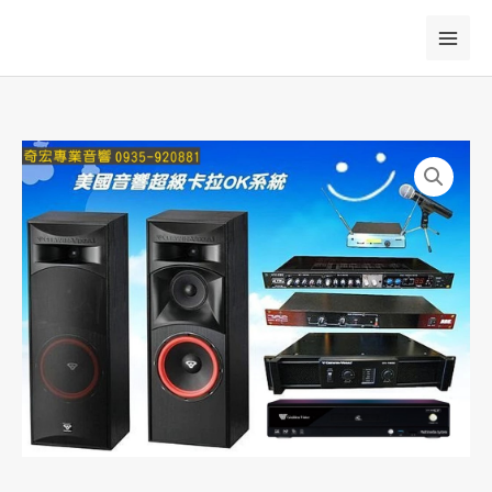
跳
至
主
要
內
容