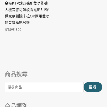
金嗓KTV點歌機配雙功能擴
大機音響可唱歌看電影5.1聲
道家庭劇院卡拉OK兩用雙功
能音質棒點歌機
NT$
95,800
商品搜尋
搜
尋
搜尋
關
鍵
字
商品類別