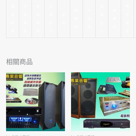
霧
中
霧
金
塔
精
螺
伴
美
眉
和
眉
屬
金
羅
密
螄
唱
睫
教
搬
課
加
嗓
占
射
粉
機
店
學
家
程
工
卜
出
相關商品