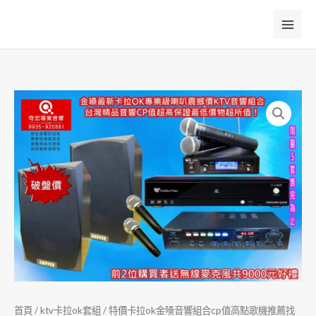
跳
至
主
要
內
容
首頁
/
ktv卡拉ok套組
/ 特價卡拉ok金嗓音響組合cp值高點歌機推薦找