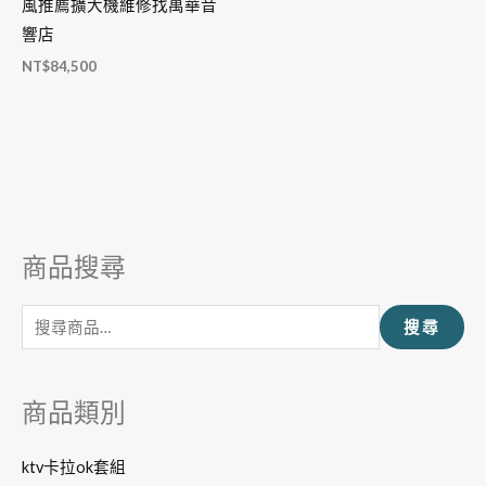
風推薦擴大機維修找萬華音
響店
NT$
84,500
商品搜尋
搜
尋
搜尋
關
鍵
字
商品類別
:
ktv卡拉ok套組