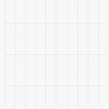
打
婚
監
莊
睫
坑
缽
氣
北
密
擊
友
視
除
教
小
課
保
抓
鋼
樂
社
器
毛
學
吃
程
養
漏
模
精
霧
頌
頌
搬
網
太
桃
美
密
眉
音
缽
缽
家
站
歲
花
甲
射
教
響
證
創
公
設
燈
運
店
出
學
照
業
司
計
新
新
單
感
冷
台
新
台
竹
莊
身
情
氣
中
北
霧
北
cnc
霧
美
聯
和
安
霧
抓
眉
裝
眉
睫
誼
合
裝
眉
漏
潢
霧
中
霧
金
塔
精
螺
伴
美
眉
和
眉
屬
金
羅
密
螄
唱
睫
教
搬
課
加
嗓
占
射
粉
機
店