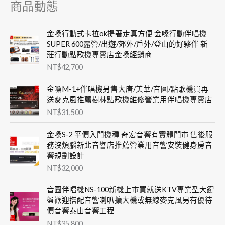
商品動態
金嗓行動式卡拉ok提著走真方便 金嗓行動伴唱機
SUPER 600露營/出遊/郊外/戶外/登山的好夥伴 新
莊行動點歌機專賣店金嗓經銷商
NT$
42,700
金嗓M-1+伴唱機另售大唐/美華/音圓/點歌機買再
送麥克風推薦樹林點歌機維修營業用伴唱機專賣店
NT$
31,500
金嗓S-2 平價入門機種 奇宏音響有實體門市 售後服
務沒煩腦新北音響店推薦營業用音響安裝健身房音
響規劃設計
NT$
32,000
音圓伴唱機NS-100新機上市買就送KTV專業型大鍵
盤歡迎搭配音響喇叭擴大機或無線麥克風另有優待
價音響泰山音響工程
NT$
35,800