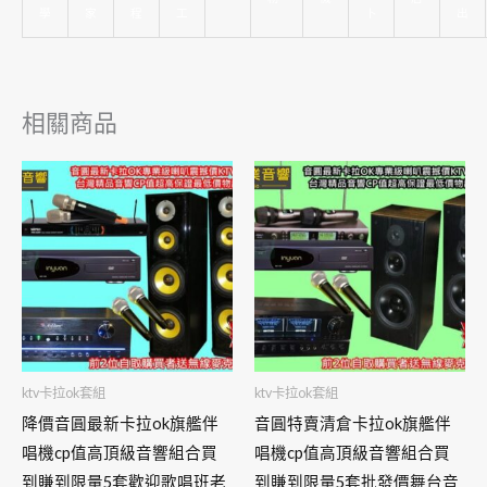
學
家
程
工
卜
出
相關商品
ktv卡拉ok套組
ktv卡拉ok套組
降價音圓最新卡拉ok旗艦伴
音圓特賣清倉卡拉ok旗艦伴
唱機cp值高頂級音響組合買
唱機cp值高頂級音響組合買
到賺到限量5套歡迎歌唱班老
到賺到限量5套批發價舞台音