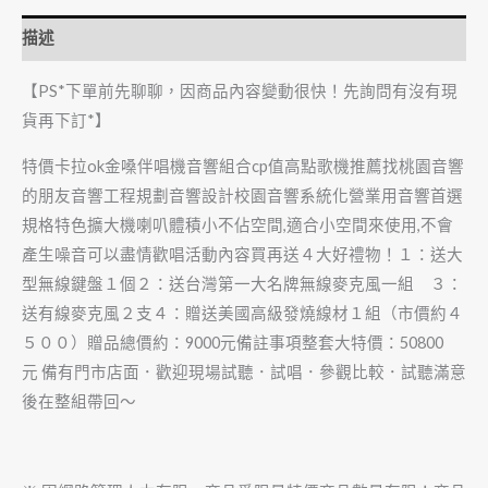
描述
【PS*下單前先聊聊，因商品內容變動很快！先詢問有沒有現
貨再下訂*】
特價卡拉ok金嗓伴唱機音響組合cp值高點歌機推薦找桃園音響
的朋友音響工程規劃音響設計校園音響系統化營業用音響首選
規格特色擴大機喇叭體積小不佔空間,適合小空間來使用,不會
產生噪音可以盡情歡唱活動內容買再送４大好禮物！１：送大
型無線鍵盤１個２：送台灣第一大名牌無線麥克風一組 ３：
送有線麥克風２支４：贈送美國高級發燒線材１組（市價約４
５００）贈品總價約：9000元備註事項整套大特價：50800
元 備有門市店面．歡迎現場試聽．試唱．參觀比較．試聽滿意
後在整組帶回～