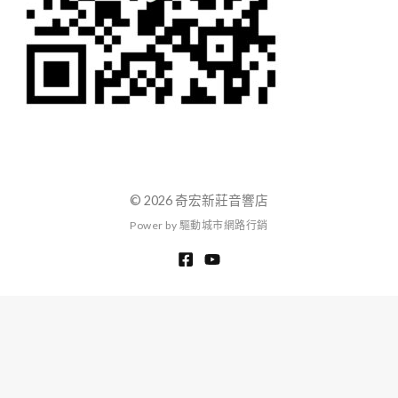
© 2026 奇宏新莊音響店
P
o
w
e
r
b
y
驅
動
城
市
網
路
行
銷