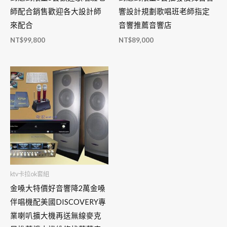
師配合銷售歡迎各大設計師
響設計規劃歌唱班老師指定
來配合
音響推薦音響店
NT$
99,800
NT$
89,000
ktv卡拉ok套組
金嗓大特價好音響降2萬金嗓
伴唱機配美國DISCOVERY專
業喇叭擴大機再送無線麥克