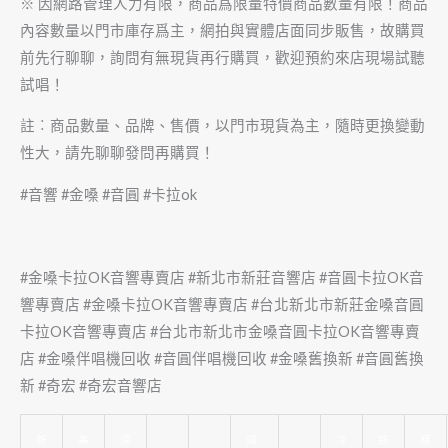
※ 因網路管理人力有限，商品爲限量特價商品數量有限！商品
內容數量以門市庫存爲主，網拍與實體店面同步販售，故購買
前先行聊聊，詢問有無現貨再行購買，歡迎預約來店現場試聽
試唱！
註︰商品數量、品牌、售價，以門市現貨為主，隨時更換變動
性大，請先聊聊發問再購買！
#音響 #金嗓 #音圓 #卡拉ok
#金嗓卡拉OK音響專賣店 #新北市新莊音響店 #音圓卡拉OK音
響專賣店 #金嗓卡拉OK音響專賣店 #台北新北市新莊金嗓音圓
卡拉OK音響專賣店 #台北市新北市金嗓音圓卡拉OK音響專賣
店 #金嗓伴唱機回收 #音圓伴唱機回收 #金嗓舊換新 #音圓舊換
新 #奇宏 #奇宏音響店
新
美
深
頌
冷
新
精