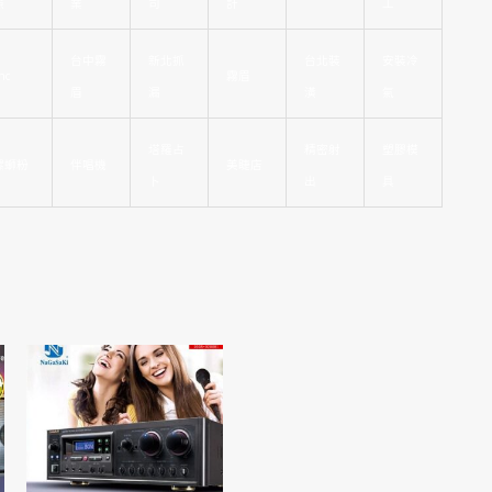
照
業
司
計
工
台中霧
新北抓
台北裝
安裝冷
nc
霧眉
眉
漏
潢
氣
塔羅占
精密射
塑膠模
螺螄粉
伴唱機
美睫店
卜
出
具