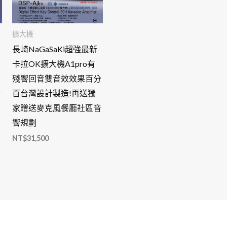
擴大機
長崎NaGaSaKi超強最新
卡拉OK擴大機A1pro有
殘響回音雙音效效果百分
音
百台灣設計製造!再送獨
家贈送麥克風餐廳社區音
響規劃
NT$
31,500