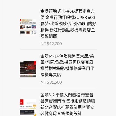
金嗓行動式卡拉ok提著走真方
便 金嗓行動伴唱機SUPER 600
露營/出遊/郊外/戶外/登山的好
夥伴 新莊行動點歌機專賣店金
嗓經銷商
NT$
42,700
金嗓M-1+伴唱機另售大唐/美
華/音圓/點歌機買再送麥克風
推薦樹林點歌機維修營業用伴
唱機專賣店
NT$
31,500
金嗓S-2 平價入門機種 奇宏音
響有實體門市 售後服務沒煩腦
新北音響店推薦營業用音響安
裝健身房音響規劃設計