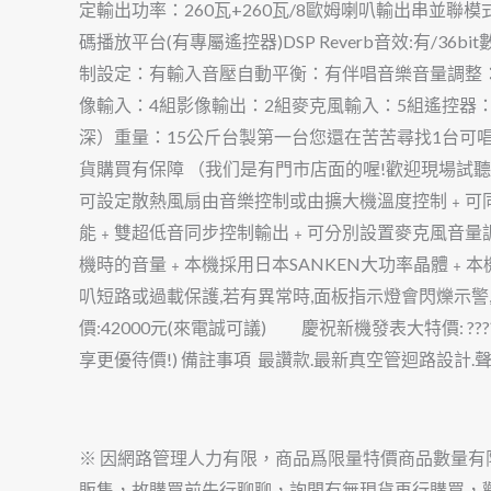
定輸出功率：260瓦+260瓦/8歐姆喇叭輸出串並聯模
碼播放平台(有專屬遙控器)DSP Reverb音效:有/
制設定：有輸入音壓自動平衡：有伴唱音樂音量調整
像輸入：4組影像輸出：2組麥克風輸入：5組遙控器：有/
深）重量：15公斤台製第一台您還在苦苦尋找1台可
貨購買有保障 （我们是有門市店面的喔!歡迎現場試聽
可設定散熱風扇由音樂控制或由擴大機溫度控制﹢可
能﹢雙超低音同步控制輸出﹢可分別設置麥克風音量
機時的音量﹢本機採用日本SANKEN大功率晶體﹢
叭短路或過載保護,若有異常時,面板指示燈會閃爍示警,
價:42000元(來電誠可議) 慶祝新機發表大特價: ?
享更優待價!) 備註事項 最讚款.最新真空管迴路設計
※ 因網路管理人力有限，商品爲限量特價商品數量
販售，故購買前先行聊聊，詢問有無現貨再行購買，