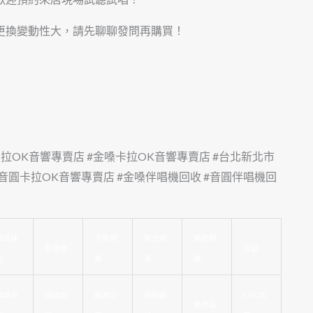
更換變動性大，請先聊聊發問再購買！
卡拉OK音響專賣店 #金嗓卡拉OK音響專賣店 #台北新北市
音圓卡拉OK音響專賣店 #金嗓伴唱機回收 #音圓伴唱機回
頌缽課
冷氣保
新北抓
精密鋼
監視器
音圓
程
養
漏
模
頌缽證
頌缽創
搬家公
網站設
CNC加
美甲店