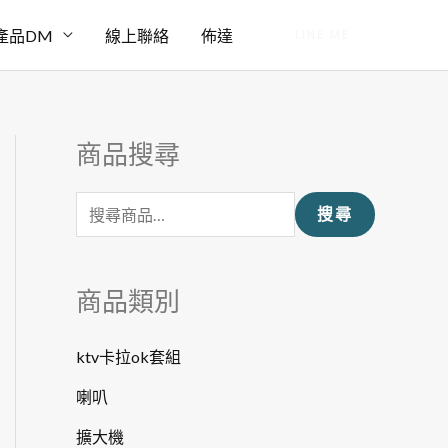
產品DM
線上聯絡
佈達
LINE ME
商品搜尋
搜
尋
搜尋
關
鍵
字
商品類別
:
ktv卡拉ok套組
喇叭
擴大機