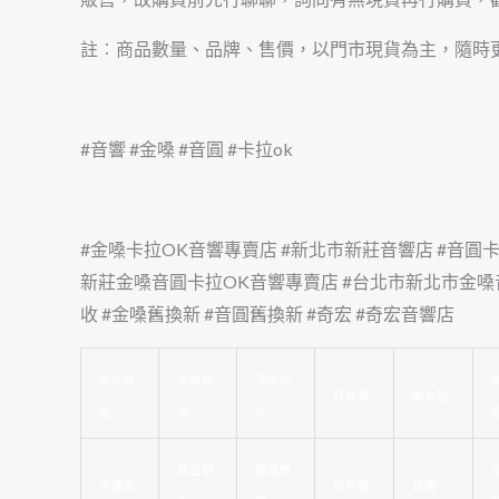
註︰商品數量、品牌、售價，以門市現貨為主，隨時
#音響 #金嗓 #音圓 #卡拉ok
#金嗓卡拉OK音響專賣店 #新北市新莊音響店 #音圓
新莊金嗓音圓卡拉OK音響專賣店 #台北市新北市金嗓
收 #金嗓舊換新 #音圓舊換新 #奇宏 #奇宏音響店
新莊除
美睫教
深坑小
打擊樂
婚友社
毛
學
吃
精密射
霧眉教
太歲燈
桃花運
音響