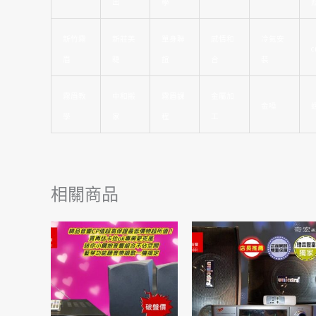
出
學
新竹霧
新莊美
單身聯
感情和
冷氣安
c
眉
睫
誼
合
裝
霧眉教
中和搬
霧眉課
金屬加
金嗓
學
家
程
工
相關商品