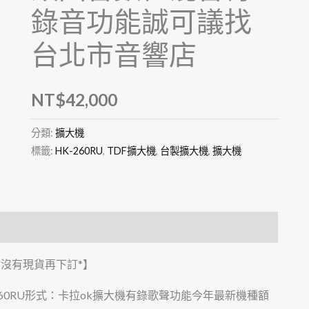
錄音功能誠可議找
台北市音響店
NT$
42,000
分類:
擴大機
標籤:
HK-260RU
,
TDF擴大機
,
台製擴大機
,
擴大機
有沒有現貨再下訂*】
-260RU形式：卡拉ok擴大機有錄歌聲功能今年最新機種額