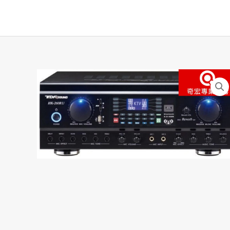
跳
至
主
要
內
容