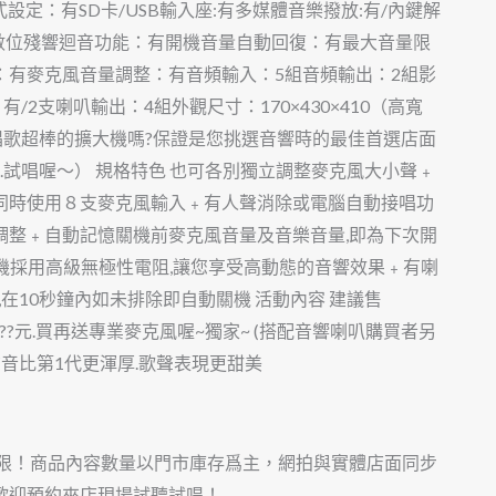
式設定：有SD卡/USB輸入座:有多媒體音樂撥放:有/內鍵解
36bit數位殘響迴音功能：有開機音量自動回復：有最大音量限
：有麥克風音量調整：有音頻輸入：5組音頻輸出：2組影
2支喇叭輸出：4組外觀尺寸：170×430×410（高寬
唱歌超棒的擴大機嗎?保證是您挑選音響時的最佳首選店面
.試唱喔～） 規格特色 也可各別獨立調整麥克風大小聲﹢
同時使用８支麥克風輸入﹢有人聲消除或電腦自動接唱功
調整﹢自動記憶關機前麥克風音量及音樂音量,即為下次開
本機採用高級無極性電阻,讓您享受高動態的音響效果﹢有喇
在10秒鐘內如未排除即自動關機 活動內容 建議售
????元.買再送專業麥克風喔~獨家~ (搭配音響喇叭購買者另
.聲音比第1代更渾厚.歌聲表現更甜美
有限！商品內容數量以門市庫存爲主，網拍與實體店面同步
歡迎預約來店現場試聽試唱！