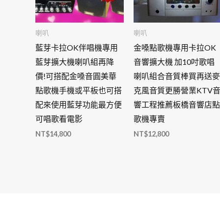
喇叭
喇叭
藍芽卡拉OK伴唱機專用
金嗓點歌機專用卡拉OK
藍芽擴大機喇叭組再降
音響擴大機 加10吋歌唱
價!可搭配金嗓音圓美華
喇叭組合音質棒買再送麥
點歌機手機或平板也可搭
克風音質更勝營業KTV
配來使用藍芽功能最方便
響工程推薦板橋音響店點
可唱歌看電影
歌機專賣
NT$
14,800
NT$
12,800