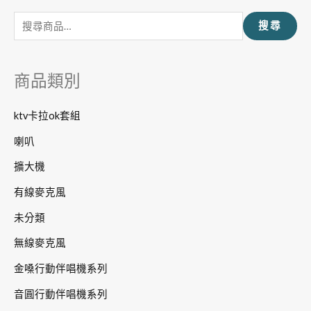
尋
搜尋
關
鍵
字
商品類別
:
ktv卡拉ok套組
喇叭
擴大機
有線麥克風
未分類
無線麥克風
金嗓行動伴唱機系列
音圓行動伴唱機系列