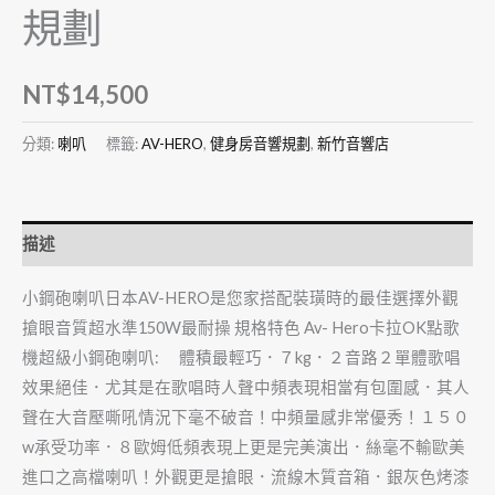
規劃
NT$
14,500
分類:
喇叭
標籤:
AV-HERO
,
健身房音響規劃
,
新竹音響店
描述
小鋼砲喇叭日本AV-HERO是您家搭配裝璜時的最佳選擇外觀
搶眼音質超水準150W最耐操 規格特色 Av- Hero卡拉OK點歌
機超級小鋼砲喇叭: 體積最輕巧．７kg．２音路２單體歌唱
效果絕佳．尤其是在歌唱時人聲中頻表現相當有包圍感．其人
聲在大音壓嘶吼情況下毫不破音！中頻量感非常優秀！１５０
w承受功率．８歐姆低頻表現上更是完美演出．絲毫不輸歐美
進口之高檔喇叭！外觀更是搶眼．流線木質音箱．銀灰色烤漆