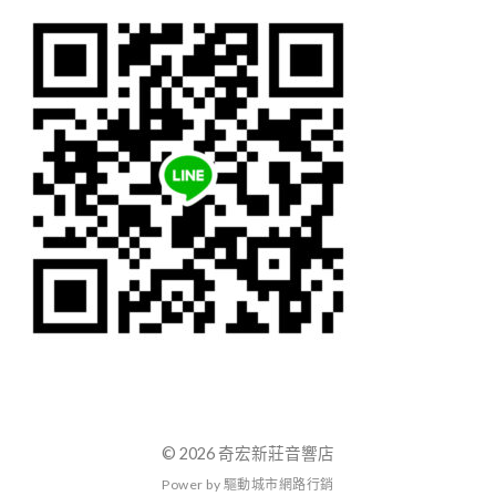
© 2026 奇宏新莊音響店
P
o
w
e
r
b
y
驅
動
城
市
網
路
行
銷