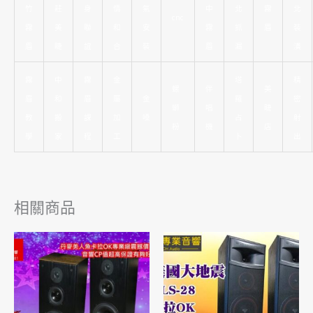
竹
莊
身
情
氣
中
北
霧
北
cnc
霧
美
聯
和
安
霧
抓
眉
裝
眉
睫
誼
合
裝
眉
漏
潢
霧
中
霧
金
塔
精
螺
伴
美
眉
和
眉
屬
金
羅
密
螄
唱
睫
教
搬
課
加
嗓
占
射
粉
機
店
學
家
程
工
卜
出
相關商品