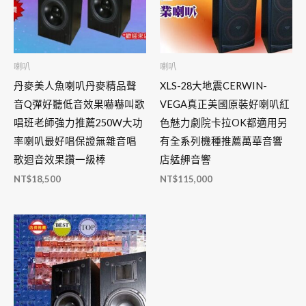
喇叭
喇叭
丹麥美人魚喇叭丹麥精品聲
XLS-28大地震CERWIN-
音Q彈好聽低音效果嚇嚇叫歌
VEGA真正美國原裝好喇叭紅
唱班老師強力推薦250W大功
色魅力劇院卡拉OK都適用另
率喇叭最好唱保證無雜音唱
有全系列機種推薦萬華音響
歌迴音效果讚一級棒
店艋舺音響
NT$
18,500
NT$
115,000