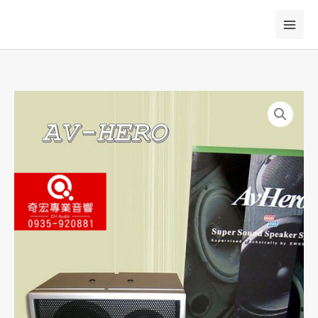
跳
至
主
要
內
容