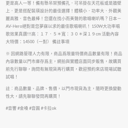
更是高人一等！備有懸吊架預備孔．可吊掛在天花板或是牆壁
上．更是搭配裝璜設計的最佳選擇！體積小．功率大．外觀美
麗高雅．音色最棒！您還在找小而美聲的歌唱喇叭嗎？日本－
AV-Hero絕對是您夢寐以求的最佳歌唱喇叭！ 150W大功率唱
歌效果真讚!!!高：１７．５＊寬：３０＊深１９cm 活動內容
大特價：14500（一對） 備註事項
※ 因網路管理人力有限，商品爲限量特價商品數量有限！商品
內容數量以門市庫存爲主，網拍與實體店面同步販售，故購買
前先行聊聊，詢問有無現貨再行購買，歡迎預約來店現場試聽
試唱！
註︰商品數量、品牌、售價，以門市現貨為主，隨時更換變動
性大，請先聊聊發問再購買！
#音響 #金嗓 #音圓 #卡拉ok