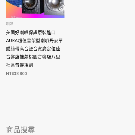
喇叭
美國好喇叭保證原裝進口
AURA超值書架型喇叭丹麥單
體絲帶高音聲音寬廣定位佳
音響店推薦桃園音響店八里
社區音響規劃
NT$
38,800
商品搜尋
搜