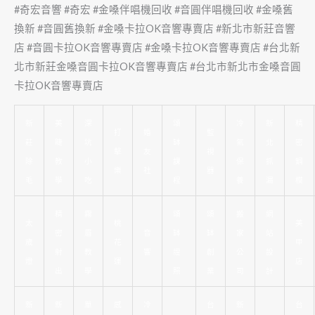
#奇宏音響 #奇宏 #金嗓伴唱機回收 #音圓伴唱機回收 #金嗓舊
換新 #音圓舊換新 #金嗓卡拉OK音響專賣店 #新北市新莊音響
店 #音圓卡拉OK音響專賣店 #金嗓卡拉OK音響專賣店 #台北新
北市新莊金嗓音圓卡拉OK音響專賣店 #台北市新北市金嗓音圓
卡拉OK音響專賣店
新
美
深
頌
冷
新
精
打
婚
監
莊
睫
坑
缽
氣
北
密
擊
友
視
除
教
小
課
保
抓
鋼
樂
社
器
毛
學
吃
程
養
漏
模
精
霧
頌
頌
搬
網
太
桃
美
密
眉
音
缽
缽
家
站
歲
花
甲
射
教
響
證
創
公
設
燈
運
店
出
學
照
業
司
計
新
新
單
感
冷
台
新
台