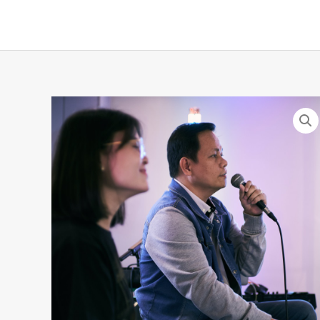
跳
至
主
要
內
容