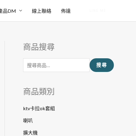
產品DM
線上聯絡
佈達
LINE ME
商品搜尋
搜
尋
搜尋
關
鍵
字
商品類別
:
ktv卡拉ok套組
喇叭
擴大機