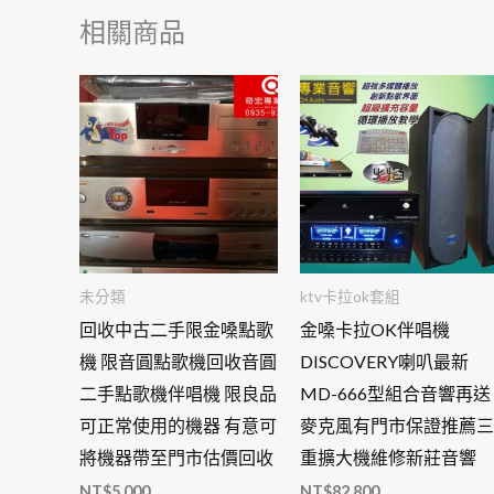
相關商品
未分類
ktv卡拉ok套組
回收中古二手限金嗓點歌
金嗓卡拉OK伴唱機
機 限音圓點歌機回收音圓
DISCOVERY喇叭最新
二手點歌機伴唱機 限良品
MD-666型組合音響再送
可正常使用的機器 有意可
麥克風有門市保證推薦三
將機器帶至門市估價回收
重擴大機維修新莊音響
NT$
5,000
NT$
82,800