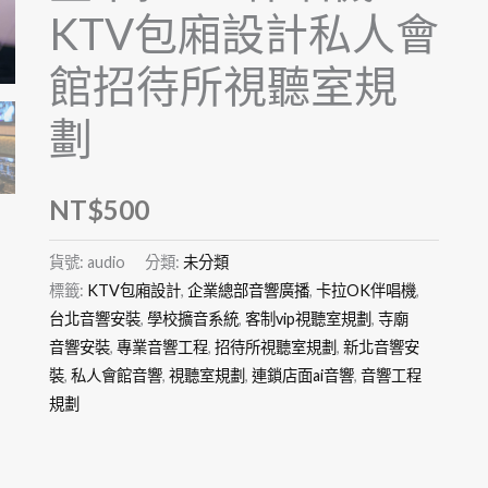
KTV包廂設計私人會
館招待所視聽室規
劃
NT$
500
貨號:
audio
分類:
未分類
標籤:
KTV包廂設計
,
企業總部音響廣播
,
卡拉OK伴唱機
,
台北音響安裝
,
學校擴音系統
,
客制vip視聽室規劃
,
寺廟
音響安裝
,
專業音響工程
,
招待所視聽室規劃
,
新北音響安
裝
,
私人會館音響
,
視聽室規劃
,
連鎖店面ai音響
,
音響工程
規劃