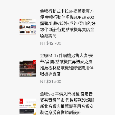
金嗓行動式卡拉ok提著走真方
便 金嗓行動伴唱機SUPER 600
露營/出遊/郊外/戶外/登山的好
夥伴 新莊行動點歌機專賣店金
嗓經銷商
NT$
42,700
金嗓M-1+伴唱機另售大唐/美
華/音圓/點歌機買再送麥克風
推薦樹林點歌機維修營業用伴
唱機專賣店
NT$
31,500
金嗓S-2 平價入門機種 奇宏音
響有實體門市 售後服務沒煩腦
新北音響店推薦營業用音響安
裝健身房音響規劃設計