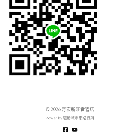
© 2026 奇宏新莊音響店
P
o
w
e
r
b
y
驅
動
城
市
網
路
行
銷