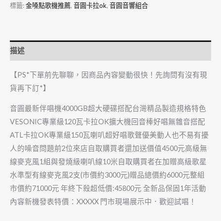
標籤:
金嗓點歌機推薦
,
音圓卡拉ok
,
音圓音響組合
描述
【PS*下單前先聊聊，因商品內容變動很快！先詢問有沒有現
貨再下訂*】
音圓最新伴唱機4000GB超大硬碟搭配台灣精品製造規格特色
VESONIC專業級120瓦卡拉OK擴大機回音棒好唱無雜音搭配
ATL卡拉OK專業級150瓦喇叭超好唱歌聲優美動人也不易有擾
人的噪音問題前2位來店自取購買者還加送價值4500元高級無
線麥克風1組與發燒級喇叭線10米自取購買者在加贈高級歌星
水準型有線麥克風2支(市價約3000元)贈品總價約6000元整組
市價約71000元 年終下殺超低價:45800元 全新品保固1年活動
內容新機發表特價：XXXXX 門市現場展示中．歡迎試唱！