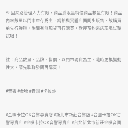
※ 因網路管理人力有限，商品爲限量特價商品數量有限！商品
內容數量以門市庫存爲主，網拍與實體店面同步販售，故購買
前先行聊聊，詢問有無現貨再行購買，歡迎預約來店現場試聽
試唱！
註︰商品數量、品牌、售價，以門市現貨為主，隨時更換變動
性大，請先聊聊發問再購買！
#音響 #金嗓 #音圓 #卡拉ok
#金嗓卡拉OK音響專賣店 #新北市新莊音響店 #音圓卡拉OK音
響專賣店 #金嗓卡拉OK音響專賣店 #台北新北市新莊金嗓音圓