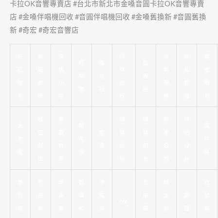
卡拉OK音響專賣店 #台北市新北市金嗓音圓卡拉OK音響專賣
店 #金嗓伴唱機回收 #音圓伴唱機回收 #金嗓舊換新 #音圓舊換
新 #奇宏 #奇宏音響店
新
美
深
頌
冷
新
精
打
婚
監
莊
睫
坑
缽
氣
北
密
擊
友
視
除
教
小
課
保
抓
鋼
樂
社
器
毛
學
吃
程
養
漏
模
精
霧
頌
頌
搬
網
太
桃
美
密
眉
音
缽
缽
家
站
歲
花
甲
射
教
響
證
創
公
設
燈
運
店
出
學
照
業
司
計
新
新
單
感
冷
台
新
台
竹
莊
身
情
氣
中
北
霧
北
cnc
霧
美
聯
和
安
霧
抓
眉
裝