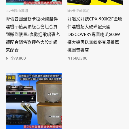
ktv卡拉ok套組
ktv卡拉ok套組
降價音圓最新卡拉ok旗艦伴
好唱又好聽CPX-900K2F金嗓
唱機cp值高頂級音響組合買
伴唱機超大硬碟配美國
到賺到限量5套歡迎歌唱班老
DISCOVERY專業喇叭300W
師配合銷售歡迎各大設計師
擴大機再送無線麥克風推薦
來配合
挑園音響店
NT$
99,800
NT$
88,500