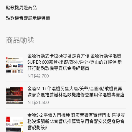
點歌機周邊商品
點歌機音響展示機特價
商品動態
金嗓行動式卡拉ok提著走真方便 金嗓行動伴唱機
SUPER 600露營/出遊/郊外/戶外/登山的好夥伴 新
莊行動點歌機專賣店金嗓經銷商
NT$
42,700
金嗓M-1+伴唱機另售大唐/美華/音圓/點歌機買再
送麥克風推薦樹林點歌機維修營業用伴唱機專賣店
NT$
31,500
金嗓S-2 平價入門機種 奇宏音響有實體門市 售後服
務沒煩腦新北音響店推薦營業用音響安裝健身房音
響規劃設計