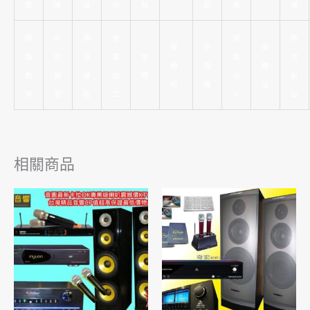
眉
睫
誼
合
裝
眉
漏
潢
霧
中
霧
金
塔
精
螺
伴
美
眉
和
眉
屬
金
羅
密
螄
唱
睫
教
搬
課
加
嗓
占
射
粉
機
店
學
家
程
工
卜
出
相關商品