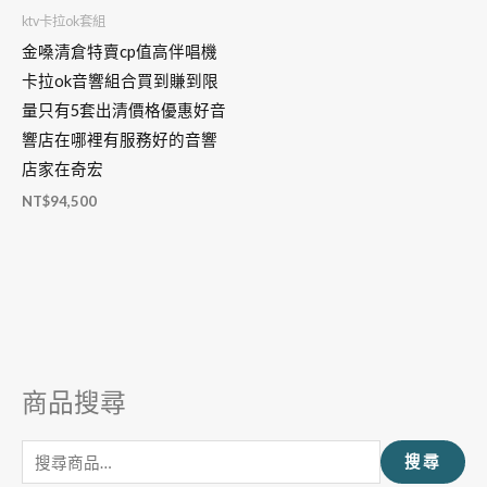
ktv卡拉ok套組
金嗓清倉特賣cp值高伴唱機
卡拉ok音響組合買到賺到限
量只有5套出清價格優惠好音
響店在哪裡有服務好的音響
店家在奇宏
NT$
94,500
商品搜尋
搜
尋
搜尋
關