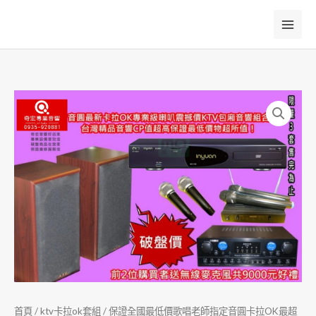
跳
至
主
要
內
容
首頁
/
ktv卡拉ok套組
/ 保證全國最低價歌唱老師指定音圓卡拉OK最超