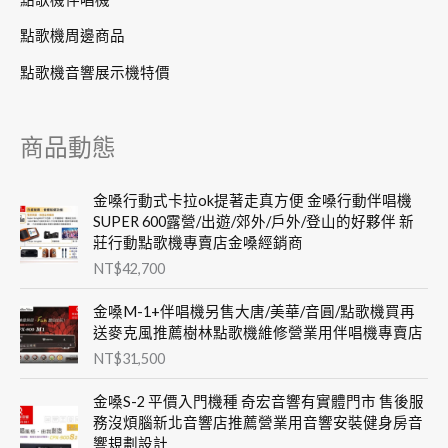
點歌機周邊商品
點歌機音響展示機特價
商品動態
金嗓行動式卡拉ok提著走真方便 金嗓行動伴唱機
SUPER 600露營/出遊/郊外/戶外/登山的好夥伴 新
莊行動點歌機專賣店金嗓經銷商
NT$
42,700
金嗓M-1+伴唱機另售大唐/美華/音圓/點歌機買再
送麥克風推薦樹林點歌機維修營業用伴唱機專賣店
NT$
31,500
金嗓S-2 平價入門機種 奇宏音響有實體門市 售後服
務沒煩腦新北音響店推薦營業用音響安裝健身房音
響規劃設計