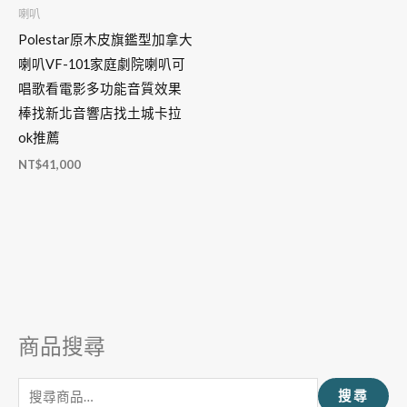
喇叭
Polestar原木皮旗鑑型加拿大
喇叭VF-101家庭劇院喇叭可
唱歌看電影多功能音質效果
棒找新北音響店找土城卡拉
ok推薦
NT$
41,000
商品搜尋
搜
尋
搜尋
關