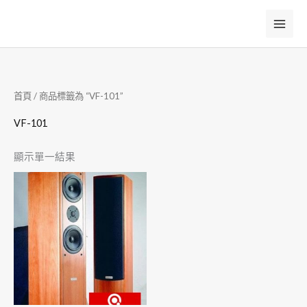
跳
至
主
要
內
首頁
/ 商品標籤為 “VF-101”
容
VF-101
顯示單一結果