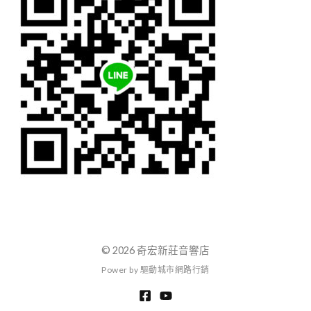
© 2026 奇宏新莊音響店
P
o
w
e
r
b
y
驅
動
城
市
網
路
行
銷