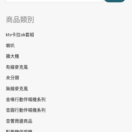
鍵
字
商品類別
:
ktv卡拉ok套組
喇叭
擴大機
有線麥克風
未分類
無線麥克風
金嗓行動伴唱機系列
音圓行動伴唱機系列
音響周邊商品
點歌機伴唱機