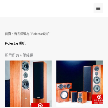
跳
至
主
要
內
首頁
/ 商品標籤為 “Polestar喇叭”
容
Polestar喇叭
顯示所有 6 筆結果