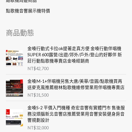
點歌機周邊商品
點歌機音響展示機特價
商品動態
金嗓行動式卡拉ok提著走真方便 金嗓行動伴唱機
SUPER 600露營/出遊/郊外/戶外/登山的好夥伴 新
莊行動點歌機專賣店金嗓經銷商
NT$
42,700
金嗓M-1+伴唱機另售大唐/美華/音圓/點歌機買再
送麥克風推薦樹林點歌機維修營業用伴唱機專賣店
NT$
31,500
金嗓S-2 平價入門機種 奇宏音響有實體門市 售後服
務沒煩腦新北音響店推薦營業用音響安裝健身房音
響規劃設計
NT$
32,000