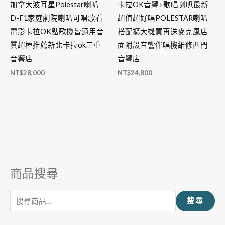
加拿大波耳星Polestar喇叭
卡拉OK音響+歌唱喇叭最新
D-F1家庭劇院喇叭可唱歌看
超值超好唱POLESTAR喇叭
電影卡拉OK點歌機皆適用音
搭配擴大機買再送麥克風店
質超棒推薦新北卡拉ok三重
面附設音響伴唱機維修西門
音響店
音響店
NT$
28,000
NT$
24,800
商品搜尋
搜
尋
搜尋
關
鍵