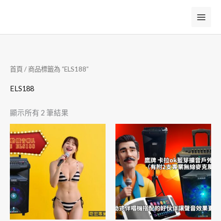
跳
至
主
要
內
首頁
/ 商品標籤為 “ELS188”
容
ELS188
顯示所有 2 筆結果