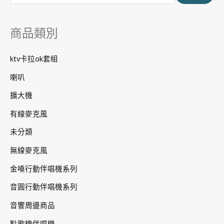
鍵
字
商品類別
:
ktv卡拉ok套組
喇叭
擴大機
有線麥克風
未分類
無線麥克風
金嗓行動伴唱機系列
音圓行動伴唱機系列
音響周邊商品
點歌機伴唱機