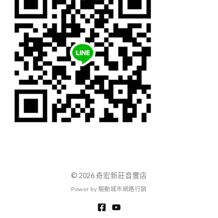
© 2026 奇宏新莊音響店
P
o
w
e
r
b
y
驅
動
城
市
網
路
行
銷