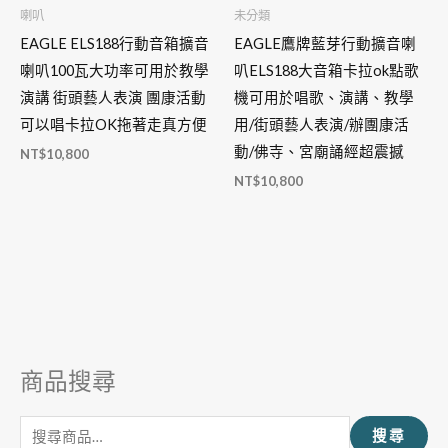
喇叭
未分類
EAGLE ELS188行動音箱擴音
EAGLE鷹牌藍芽行動擴音喇
喇叭100瓦大功率可用於教學
叭ELS188大音箱卡拉ok點歌
演講 街頭藝人表演 團康活動
機可用於唱歌、演講、教學
可以唱卡拉OK拖著走真方便
用/街頭藝人表演/辦團康活
動/佛寺、宮廟誦經超震撼
NT$
10,800
NT$
10,800
商品搜尋
搜
尋
搜尋
關