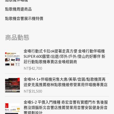
點歌機周邊商品
點歌機音響展示機特價
商品動態
金嗓行動式卡拉ok提著走真方便 金嗓行動伴唱機
SUPER 600露營/出遊/郊外/戶外/登山的好夥伴 新
莊行動點歌機專賣店金嗓經銷商
NT$
42,700
金嗓M-1+伴唱機另售大唐/美華/音圓/點歌機買再
送麥克風推薦樹林點歌機維修營業用伴唱機專賣店
NT$
31,500
金嗓S-2 平價入門機種 奇宏音響有實體門市 售後服
務沒煩腦新北音響店推薦營業用音響安裝健身房音
響規劃設計