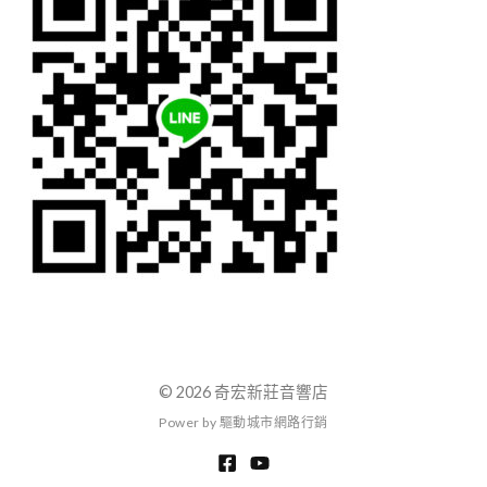
© 2026 奇宏新莊音響店
P
o
w
e
r
b
y
驅
動
城
市
網
路
行
銷