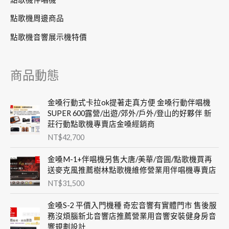
點歌機周邊商品
點歌機音響展示機特價
商品動態
金嗓行動式卡拉ok提著走真方便 金嗓行動伴唱機
SUPER 600露營/出遊/郊外/戶外/登山的好夥伴 新
莊行動點歌機專賣店金嗓經銷商
NT$
42,700
金嗓M-1+伴唱機另售大唐/美華/音圓/點歌機買再
送麥克風推薦樹林點歌機維修營業用伴唱機專賣店
NT$
31,500
金嗓S-2 平價入門機種 奇宏音響有實體門市 售後服
務沒煩腦新北音響店推薦營業用音響安裝健身房音
響規劃設計