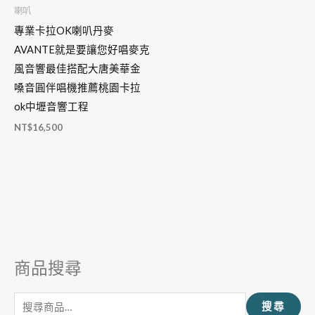
喇叭
專業卡拉OK喇叭丹麥
AVANTE就是要讓您好唱麥克
風音響最佳搭配大唐美華金
嗓音圓伴唱機推薦桃園卡拉
ok中壢音響工程
NT$
16,500
商品搜尋
搜
尋
搜尋
關