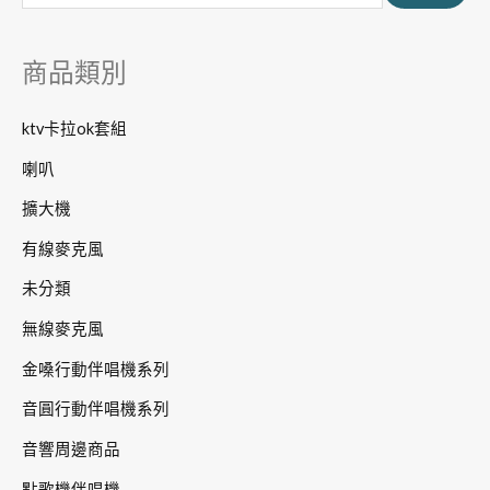
鍵
字
商品類別
:
ktv卡拉ok套組
喇叭
擴大機
有線麥克風
未分類
無線麥克風
金嗓行動伴唱機系列
音圓行動伴唱機系列
音響周邊商品
點歌機伴唱機