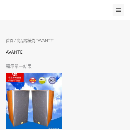
跳
至
主
要
內
首頁
/ 商品標籤為 “AVANTE”
容
AVANTE
顯示單一結果