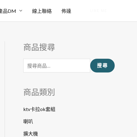
產品DM
線上聯絡
佈達
LINE ME
商品搜尋
搜
尋
搜尋
關
鍵
字
商品類別
:
ktv卡拉ok套組
喇叭
擴大機