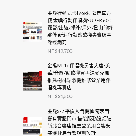
金嗓行動式卡拉ok提著走真方
便 金嗓行動伴唱機SUPER 600
露營/出遊/郊外/戶外/登山的好
夥伴 新莊行動點歌機專賣店金
嗓經銷商
NT$
42,700
金嗓M-1+伴唱機另售大唐/美
華/音圓/點歌機買再送麥克風
推薦樹林點歌機維修營業用伴
唱機專賣店
NT$
31,500
金嗓S-2 平價入門機種 奇宏音
響有實體門市 售後服務沒煩腦
新北音響店推薦營業用音響安
裝健身房音響規劃設計