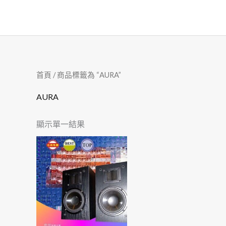
跳
至
主
要
內
首頁
/ 商品標籤為 “AURA”
容
AURA
顯示單一結果