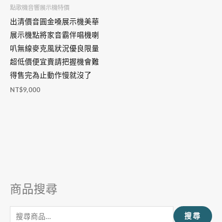
點歌機音響展示機特價
出清價音圓金嗓展示機美華
展示機點將家音霸伴唱機喇
叭無線麥克風狀況優良限量
超低價便宜賣請把握機會難
得售完為止動作慢就沒了
NT$
9,000
商品搜尋
搜
尋
搜尋
關