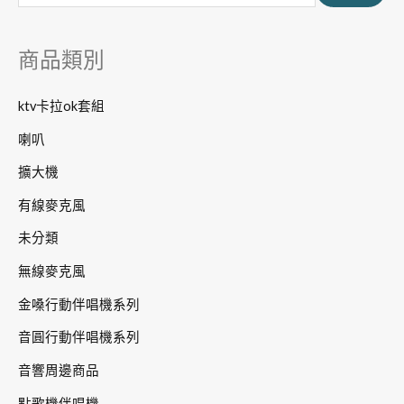
鍵
字
商品類別
:
ktv卡拉ok套組
喇叭
擴大機
有線麥克風
未分類
無線麥克風
金嗓行動伴唱機系列
音圓行動伴唱機系列
音響周邊商品
點歌機伴唱機