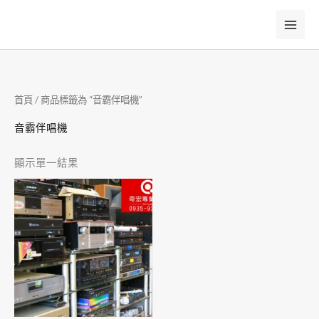
跳
至
主
要
內
首頁
/ 商品標籤為 “音霸伴唱機”
容
音霸伴唱機
顯示單一結果