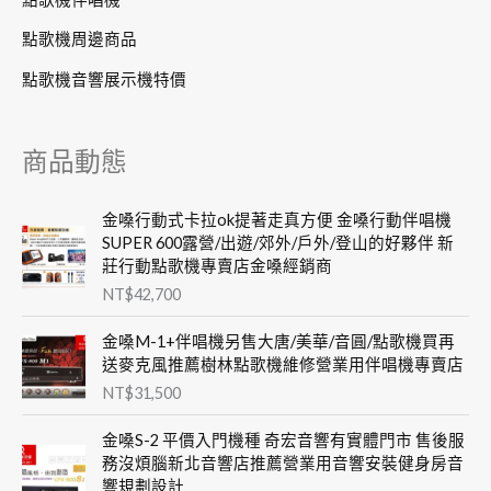
點歌機周邊商品
點歌機音響展示機特價
商品動態
金嗓行動式卡拉ok提著走真方便 金嗓行動伴唱機
SUPER 600露營/出遊/郊外/戶外/登山的好夥伴 新
莊行動點歌機專賣店金嗓經銷商
NT$
42,700
金嗓M-1+伴唱機另售大唐/美華/音圓/點歌機買再
送麥克風推薦樹林點歌機維修營業用伴唱機專賣店
NT$
31,500
金嗓S-2 平價入門機種 奇宏音響有實體門市 售後服
務沒煩腦新北音響店推薦營業用音響安裝健身房音
響規劃設計