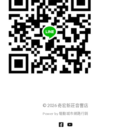
© 2026 奇宏新莊音響店
P
o
w
e
r
b
y
驅
動
城
市
網
路
行
銷