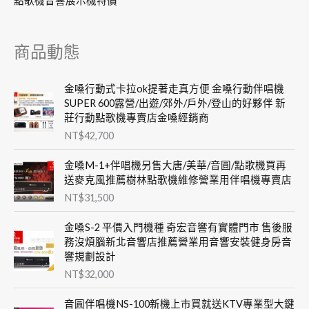
點歌機音響展示機特價
商品動態
金嗓行動式卡拉ok提著走真方便 金嗓行動伴唱機
SUPER 600露營/出遊/郊外/戶外/登山的好夥伴 新
莊行動點歌機專賣店金嗓經銷商
NT$
42,700
金嗓M-1+伴唱機另售大唐/美華/音圓/點歌機買再
送麥克風推薦樹林點歌機維修營業用伴唱機專賣店
NT$
31,500
金嗓S-2 平價入門機種 奇宏音響有實體門市 售後服
務沒煩腦新北音響店推薦營業用音響安裝健身房音
響規劃設計
NT$
32,000
音圓伴唱機NS-100新機上市買就送KTV專業型大鍵