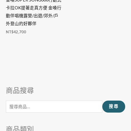
卡拉OK提著走真方便 金嗓行
動伴唱機露營/出遊/郊外/戶
外登山的好夥伴
NT$
42,700
商品搜尋
搜
尋
搜尋
關
鍵
字
商品類別