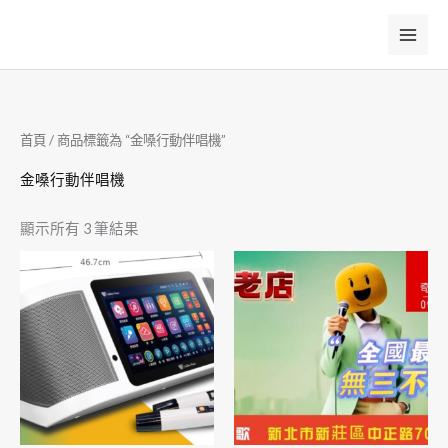
跳
至
主
要
內
首頁
/ 商品標籤為 “金嗓行動伴唱機”
容
金嗓行動伴唱機
顯示所有 3 筆結果