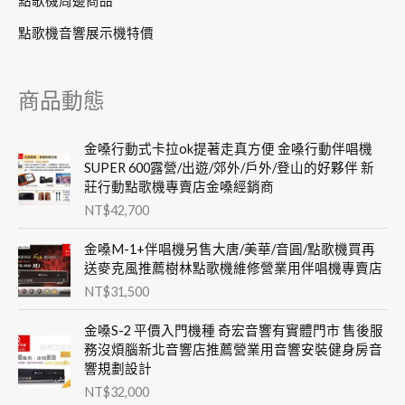
點歌機周邊商品
點歌機音響展示機特價
商品動態
金嗓行動式卡拉ok提著走真方便 金嗓行動伴唱機
SUPER 600露營/出遊/郊外/戶外/登山的好夥伴 新
莊行動點歌機專賣店金嗓經銷商
NT$
42,700
金嗓M-1+伴唱機另售大唐/美華/音圓/點歌機買再
送麥克風推薦樹林點歌機維修營業用伴唱機專賣店
NT$
31,500
金嗓S-2 平價入門機種 奇宏音響有實體門市 售後服
務沒煩腦新北音響店推薦營業用音響安裝健身房音
響規劃設計
NT$
32,000