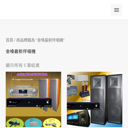
跳
至
主
要
內
首頁
/ 商品標籤為 “金嗓最新伴唱機”
容
金嗓最新伴唱機
顯示所有 5 筆結果