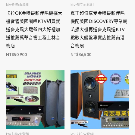
ktv卡拉ok套組
ktv卡拉ok套組
卡拉OK金嗓最新伴唱機擴大
真正超值享受金嗓最新伴唱
機音響美國喇叭KTV組買就
機配美國DISCOVERY專業喇
送麥克風大鍵盤四大好禮加
叭擴大機再送麥克風送KTV
送推薦萬華音響工程士林音
點歌大鍵盤專賣店推薦南港
響店
音響展
NT$
50,900
NT$
86,500
ktv卡拉ok套組
ktv卡拉ok套組