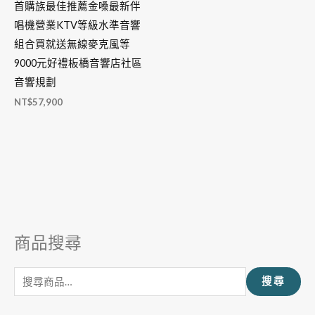
首購族最佳推薦金嗓最新伴
唱機營業KTV等級水準音響
組合買就送無線麥克風等
9000元好禮板橋音響店社區
音響規劃
NT$
57,900
商品搜尋
搜
尋
搜尋
關
鍵