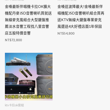
金嗓最新伴唱機卡拉OK擴大
金嗓這波降最大!金嗓最新伴
機配丹麥JSD音響喇叭買就送
唱機配JSD音響喇叭組合買再
無線麥克風組合大型鍵盤推
送KTV無線大鍵盤專業麥克
薦淡水音響工程找八里音響
風還送4大好禮店面1年保固
店五股特價音響
NT$
54,800
NT$
72,800
ktv卡拉ok套組