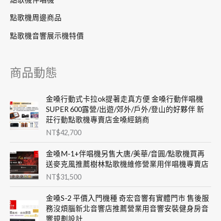
點歌機周邊商品
點歌機音響展示機特價
商品動態
金嗓行動式卡拉ok提著走真方便 金嗓行動伴唱機
SUPER 600露營/出遊/郊外/戶外/登山的好夥伴 新
莊行動點歌機專賣店金嗓經銷商
NT$
42,700
金嗓M-1+伴唱機另售大唐/美華/音圓/點歌機買再
送麥克風推薦樹林點歌機維修營業用伴唱機專賣店
NT$
31,500
金嗓S-2 平價入門機種 奇宏音響有實體門市 售後服
務沒煩腦新北音響店推薦營業用音響安裝健身房音
響規劃設計