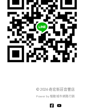
© 2026 奇宏新莊音響店
P
o
w
e
r
b
y
驅
動
城
市
網
路
行
銷