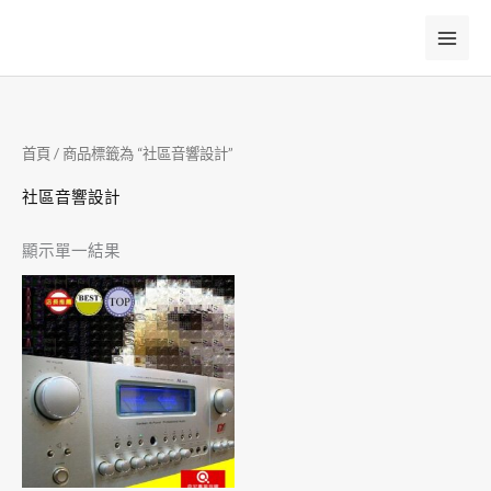
跳
至
主
要
內
首頁
/ 商品標籤為 “社區音響設計”
容
社區音響設計
顯示單一結果