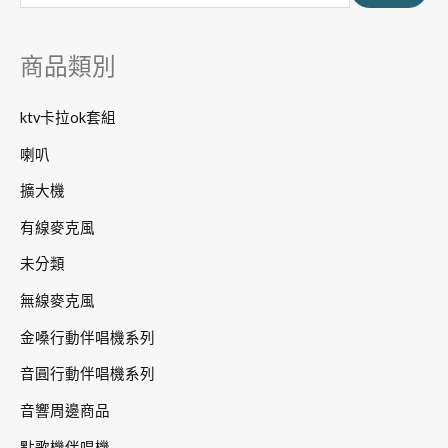
鍵
字
商品類別
:
ktv卡拉ok套組
喇叭
擴大機
有線麥克風
未分類
無線麥克風
金嗓行動伴唱機系列
音圓行動伴唱機系列
音響周邊商品
點歌機伴唱機