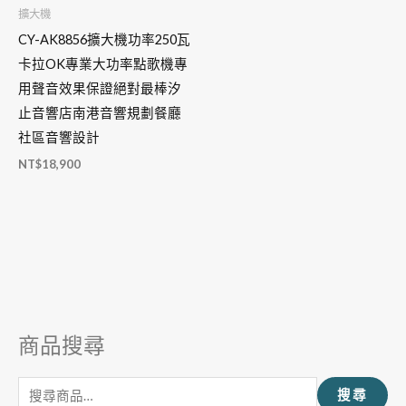
擴大機
CY-AK8856擴大機功率250瓦
卡拉OK專業大功率點歌機專
用聲音效果保證絕對最棒汐
止音響店南港音響規劃餐廳
社區音響設計
NT$
18,900
商品搜尋
搜
尋
搜尋
關