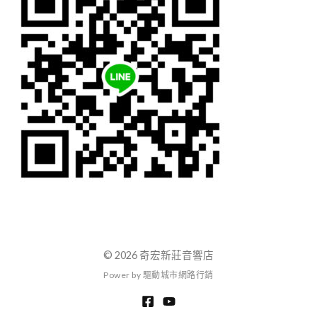
© 2026 奇宏新莊音響店
P
o
w
e
r
b
y
驅
動
城
市
網
路
行
銷