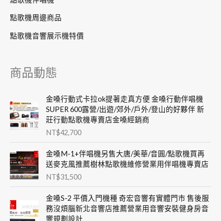
點歌機周邊商品
點歌機音響展示機特價
商品動態
金嗓行動式卡拉ok提著走真方便 金嗓行動伴唱機
SUPER 600露營/出遊/郊外/戶外/登山的好夥伴 新
莊行動點歌機專賣店金嗓經銷商
NT$
42,700
金嗓M-1+伴唱機另售大唐/美華/音圓/點歌機買再
送麥克風推薦樹林點歌機維修營業用伴唱機專賣店
NT$
31,500
金嗓S-2 平價入門機種 奇宏音響有實體門市 售後服
務沒煩腦新北音響店推薦營業用音響安裝健身房音
響規劃設計