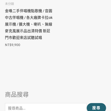
未分類
金嗓二手伴唱機點歌機 / 音圓
中古伴唱機 / 各大廠牌卡拉ok
展示機 / 擴大機、喇叭、無線
麥克風展示品出清特價 新莊
門市歡迎來店試聽試唱
NT$
9,900
商品搜尋
搜
尋
搜尋
關