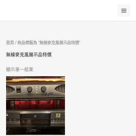
跳
至
主
要
內
首頁
/ 商品標籤為 “無線麥克風展示品特價”
容
無線麥克風展示品特價
顯示單一結果