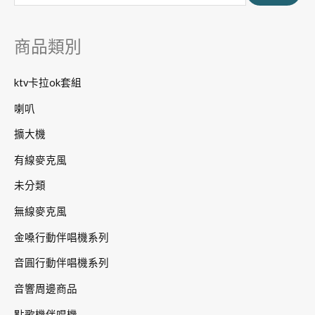
鍵
字
商品類別
:
ktv卡拉ok套組
喇叭
擴大機
有線麥克風
未分類
無線麥克風
金嗓行動伴唱機系列
音圓行動伴唱機系列
音響周邊商品
點歌機伴唱機