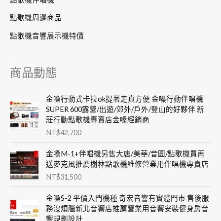
點歌機周邊商品
點歌機音響展示機特價
商品動態
金嗓行動式卡拉ok提著走真方便 金嗓行動伴唱機
SUPER 600露營/出遊/郊外/戶外/登山的好夥伴 新
莊行動點歌機專賣店金嗓經銷商
NT$
42,700
金嗓M-1+伴唱機另售大唐/美華/音圓/點歌機買再
送麥克風推薦樹林點歌機維修營業用伴唱機專賣店
NT$
31,500
金嗓S-2 平價入門機種 奇宏音響有實體門市 售後服
務沒煩腦新北音響店推薦營業用音響安裝健身房音
響規劃設計