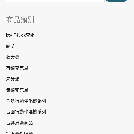
鍵
字
商品類別
:
ktv卡拉ok套組
喇叭
擴大機
有線麥克風
未分類
無線麥克風
金嗓行動伴唱機系列
音圓行動伴唱機系列
音響周邊商品
點歌機伴唱機