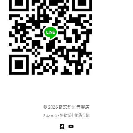
© 2026 奇宏新莊音響店
P
o
w
e
r
b
y
驅
動
城
市
網
路
行
銷