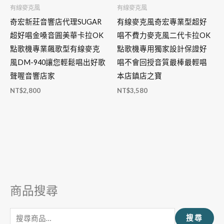
有線麥克風
有線麥克風
奇宏新莊音響店代理SUGAR
有線麥克風奇宏專業型超好
超好唱金嗓音圓美華卡拉OK
唱不費力麥克風二代卡拉OK
點歌機專業飆歌型有線麥克
點歌機專用獨家設計保證好
風DM-940讓您輕鬆唱出好歌
唱不會回授音質最棒最輕唱
聲喔音響店家
本店鎮店之寶
NT$
2,800
NT$
3,580
商品搜尋
搜
尋
搜尋
關