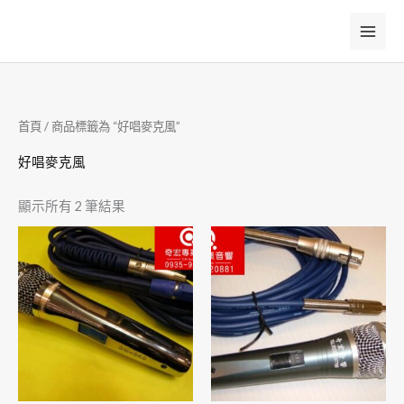
跳
至
主
要
內
首頁
/ 商品標籤為 “好唱麥克風”
容
好唱麥克風
顯示所有 2 筆結果