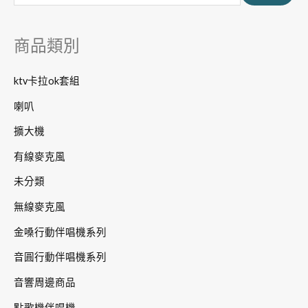
鍵
字
商品類別
:
ktv卡拉ok套組
喇叭
擴大機
有線麥克風
未分類
無線麥克風
金嗓行動伴唱機系列
音圓行動伴唱機系列
音響周邊商品
點歌機伴唱機