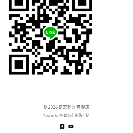
© 2026 奇宏新莊音響店
P
o
w
e
r
b
y
驅
動
城
市
網
路
行
銷