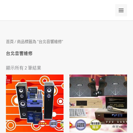
跳
至
主
要
內
首頁
/ 商品標籤為 “台北音響維修”
容
台北音響維修
顯示所有 2 筆結果