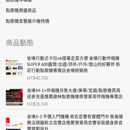
點歌機周邊商品
點歌機音響展示機特價
商品動態
金嗓行動式卡拉ok提著走真方便 金嗓行動伴唱機
SUPER 600露營/出遊/郊外/戶外/登山的好夥伴 新
莊行動點歌機專賣店金嗓經銷商
NT$
42,700
金嗓M-1+伴唱機另售大唐/美華/音圓/點歌機買再
送麥克風推薦樹林點歌機維修營業用伴唱機專賣店
NT$
31,500
金嗓S-2 平價入門機種 奇宏音響有實體門市 售後服
務沒煩腦新北音響店推薦營業用音響安裝健身房音
響規劃設計