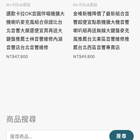
ktv卡拉ok套組
ktv卡拉ok套組
讚歎卡拉OK音圓伴唱機擴大
金嗓新機降價了最新組合音
機喇叭麥克風組合保證比台
響超便宜點歌機擴大機音響
北音響大展還便宜買再送大
喇叭組再送無線大鍵盤麥克
鍵盤推薦士林音響維修內湖
風推薦台北東區音響維修推
音響店台北音響維修
薦台北西區音響專賣店
NT$
47,800
NT$
49,800
商品搜尋
搜
尋
搜尋
關