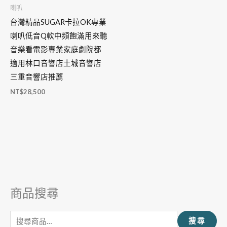
喇叭
台灣精品SUGAR卡拉OK專業
喇叭低音Q軟中頻飽滿用來聽
音樂看電影專業家庭劇院都
適用林口音響店土城音響店
三重音響店推薦
NT$
28,500
商品搜尋
搜
尋
搜尋
關