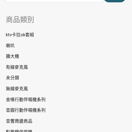
鍵
字
商品類別
:
ktv卡拉ok套組
喇叭
擴大機
有線麥克風
未分類
無線麥克風
金嗓行動伴唱機系列
音圓行動伴唱機系列
音響周邊商品
點歌機伴唱機