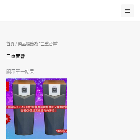
跳
至
主
要
內
首頁
/ 商品標籤為 “三重音響”
容
三重音響
顯示單一結果