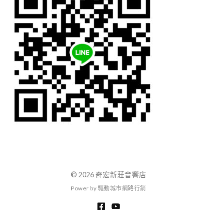
© 2026 奇宏新莊音響店
P
o
w
e
r
b
y
驅
動
城
市
網
路
行
銷