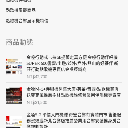
點歌機周邊商品
點歌機音響展示機特價
商品動態
金嗓行動式卡拉ok提著走真方便 金嗓行動伴唱機
SUPER 600露營/出遊/郊外/戶外/登山的好夥伴 新
莊行動點歌機專賣店金嗓經銷商
NT$
42,700
金嗓M-1+伴唱機另售大唐/美華/音圓/點歌機買再
送麥克風推薦樹林點歌機維修營業用伴唱機專賣店
NT$
31,500
金嗓S-2 平價入門機種 奇宏音響有實體門市 售後服
務沒煩腦新北音響店推薦營業用音響安裝健身房音
響規劃設計