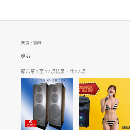
跳
至
主
要
內
首頁
/ 喇叭
容
喇叭
顯示第 1 至 12 項結果，共 27 項