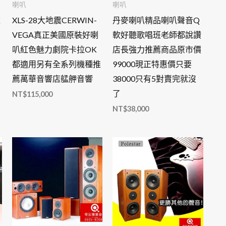
喇叭
喇叭
K
XLS-28大地震CERWIN-
丹麥喇叭精品喇叭聲音Q
VEGA真正美國原裝好喇
軟好聽歌唱班老師都說讚
叭紅色魅力劇院卡拉OK
店長強力推薦商品原市價
都適用另有全系列機種推
99000現正特惠價只要
薦萬華音響店艋舺音響
38000只有5對賣完就沒
了
NT$
115,000
NT$
38,000