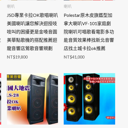
喇叭
喇叭
JSD專業卡拉OK歌唱喇叭
Polestar原木皮旗鑑型加
美國喇叭讓您解決迴授吱
拿大喇叭VF-101家庭劇
吱叫的困擾更是金嗓音圓
院喇叭可唱歌看電影多功
拉
美華點歌機的搭配推薦迴
能音質效果棒找新北音響
龍音響店鶯歌音響規劃
店找土城卡拉ok推薦
NT$
19,800
NT$
41,000