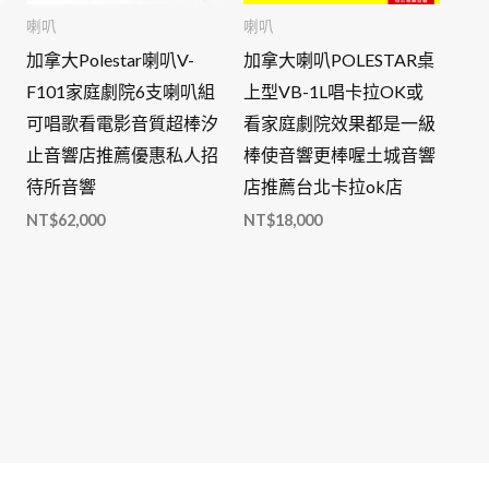
喇叭
喇叭
加拿大Polestar喇叭V-
加拿大喇叭POLESTAR桌
F101家庭劇院6支喇叭組
上型VB-1L唱卡拉OK或
可唱歌看電影音質超棒汐
看家庭劇院效果都是一級
止音響店推薦優惠私人招
棒使音響更棒喔土城音響
待所音響
店推薦台北卡拉ok店
NT$
62,000
NT$
18,000