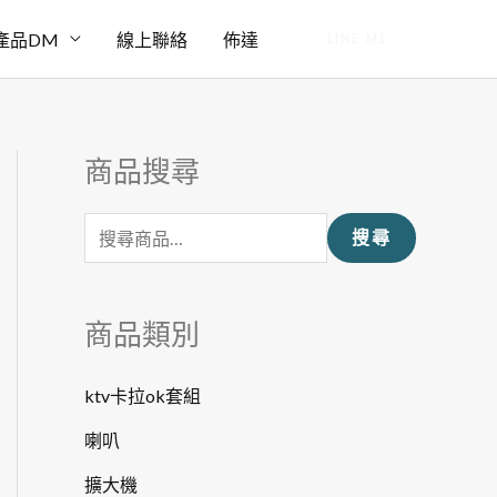
產品DM
線上聯絡
佈達
LINE ME
商品搜尋
搜
尋
搜尋
關
鍵
字
商品類別
:
ktv卡拉ok套組
喇叭
擴大機