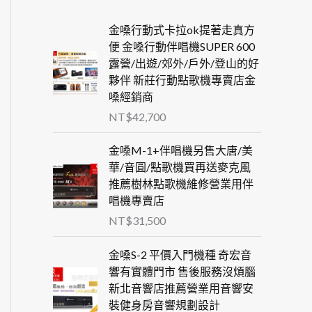
金嗓行動式卡拉ok提著走真方
便 金嗓行動伴唱機SUPER 600
露營/出遊/郊外/戶外/登山的好
夥伴 新莊行動點歌機專賣店金
嗓經銷商
NT$
42,700
金嗓M-1+伴唱機另售大唐/美
華/音圓/點歌機買再送麥克風
推薦樹林點歌機維修營業用伴
唱機專賣店
NT$
31,500
金嗓S-2 平價入門機種 奇宏音
響有實體門市 售後服務沒煩腦
新北音響店推薦營業用音響安
裝健身房音響規劃設計