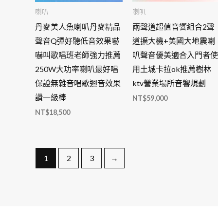
喇叭
喇叭
丹麥美人魚喇叭丹麥精品
兩聲道超值音響組合2聲
聲音Q彈好聽低音效果嚇
道擴大機+美國大地震喇
嚇叫歌唱班老師強力推薦
叭聲音優美適合入門者使
250W大功率喇叭最好唱
用土城卡拉ok推薦樹林
保證無雜音唱歌迴音效果
ktv營業場所音響規劃
讚一級棒
NT$
59,000
NT$
18,500
1
2
3
→