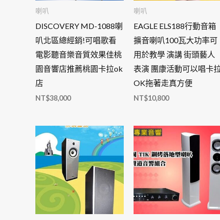
喇叭
喇叭
DISCOVERY MD-1088喇
EAGLE ELS188行動音箱
叭北區總經銷!可唱歌看
擴音喇叭100瓦大功率可
電影聽音樂音質效果佳桃
用於教學 演講 街頭藝人
園音響店推薦桃園卡拉ok
表演 團康活動可以唱卡
店
OK拖著走真方便
NT$
38,000
NT$
10,800