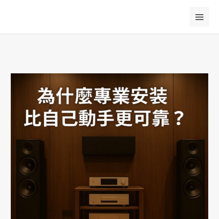
跳
至
主
要
內
容