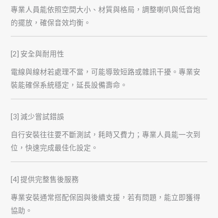
專業人員能依照空間大小、材質與格局，調整喇叭與低音炮
的擺放，確保音效均衡。
[2] 安全與耐用性
電線與線材若處理不當，可能導致短路或雜訊干擾。專業安
裝能確保系統穩定，延長設備壽命。
[3] 減少嘗試錯誤
自行安裝往往要不斷測試，耗時又費力；專業人員能一次到
位，快速完成最佳化設定。
[4] 提供完整售後服務
專業安裝通常搭配保固與後續支援，若有問題，能立即獲得
協助。