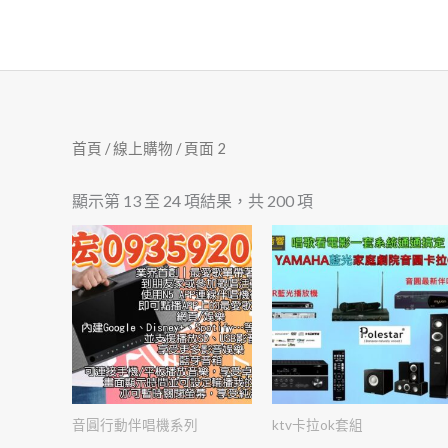
跳
至
主
要
內
首頁
/
線上購物
/ 頁面 2
容
顯示第 13 至 24 項結果，共 200 項
音圓行動伴唱機系列
ktv卡拉ok套組