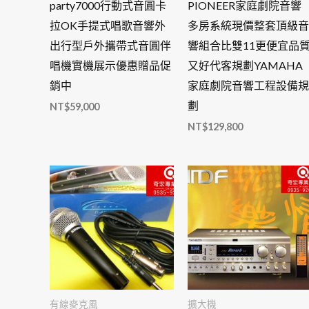
party7000行動式音圓卡
PIONEER家庭劇院音響
拉OK手提式唱歌音響外
多房系統現價整套頂級音
出行型戶外攜帶式音圓伴
響組合比雙11更便宜品
唱機實機展示優惠贈品促
又好代客規劃YAMAHA
銷中
家庭劇院音響工程設備規
劃
NT$
59,000
NT$
129,800
有線麥克風
擴大機