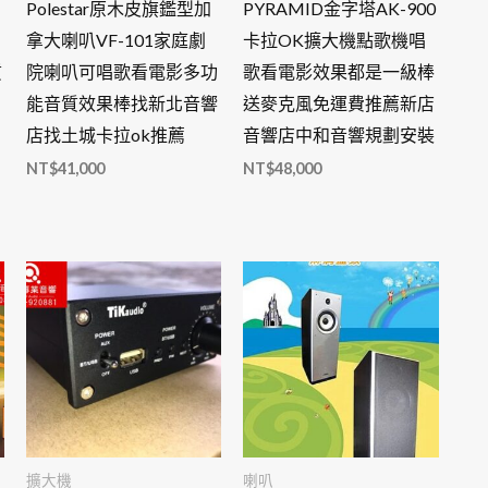
Polestar原木皮旗鑑型加
PYRAMID金字塔AK-900
拿大喇叭VF-101家庭劇
卡拉OK擴大機點歌機唱
質
院喇叭可唱歌看電影多功
歌看電影效果都是一級棒
能音質效果棒找新北音響
送麥克風免運費推薦新店
店找土城卡拉ok推薦
音響店中和音響規劃安裝
NT$
41,000
NT$
48,000
擴大機
喇叭