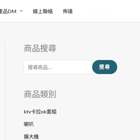
產品DM
線上聯絡
佈達
LINE ME
商品搜尋
搜
尋
搜尋
關
鍵
字
商品類別
:
ktv卡拉ok套組
喇叭
擴大機