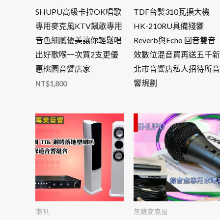
SHUPU高級卡拉OK唱歌
TDF台製310瓦擴大機
專用麥克風KTV飆歌專用
HK-210RU具備殘響
音色細膩優美讓你輕鬆唱
Reverb與Echo 回音雙音
出好歌喉一次買2支更優
效數位混音買再送五千新
惠桃園音響店家
北市音響店私人招待所音
響規劃
NT$
1,800
喇叭
無線麥克風