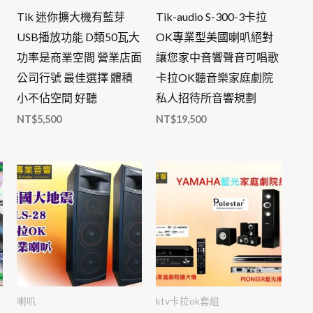
Tik 迷你擴大機有藍芽
Tik-audio S-300-3卡拉
USB播放功能 D類50瓦大
OK專業型美國喇叭絕對
功率是商業空間 營業店面
讓您家中音響聲音可唱歌
公司行號 最佳選擇 體積
卡拉OK聽音樂家庭劇院
小不佔空間 好聽
私人招待所音響規劃
NT$
5,500
NT$
19,500
喇叭
ktv卡拉ok套組