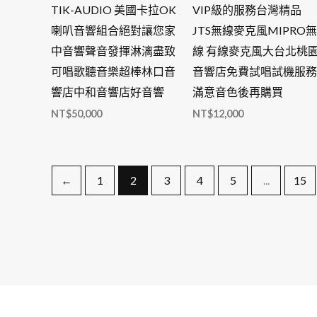
TIK-AUDIO 美國卡拉OK
VIP級的服務台灣精品
喇叭音響組合絕對讓您家
JTS無線麥克風MIPRO無
中音響聲音發揮淋漓盡致
線 有線麥克風大台北桃
可唱歌聽音樂超棒林口音
音響店免費試唱試機服務
響店中和音響店好音響
滿意音色後再購買
NT$
50,000
NT$
12,000
←
1
2
3
4
5
...
15