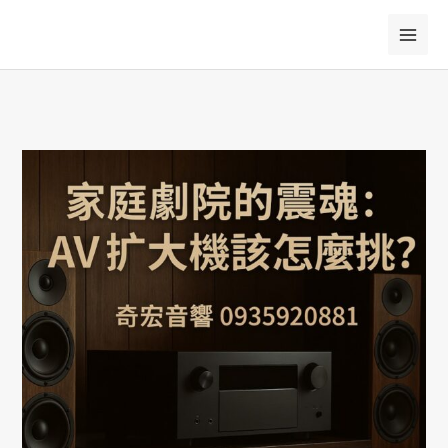
跳
至
主
要
內
容