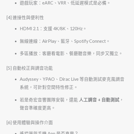
遊戲玩家：eARC、VRR、低延遲模式是必備。
[4] 連接性與便利性
HDMI 2.1：支援 4K/8K、120Hz。
無線連線：AirPlay、藍牙、Spotify Connect。
多區播放：客廳看電影、餐廳聽音樂，同步又獨立。
[5] 自動校正與調音功能
Audyssey、YPAO、Dirac Live 等自動測試麥克風調音
系統，可針對空間特性修正。
若是奇宏音響團隊安裝，還能
人工調音 + 自動測試
，
聲音準確度更高。
[6] 使用體驗與操作介面
遙控器與手機 App 是否直覺？