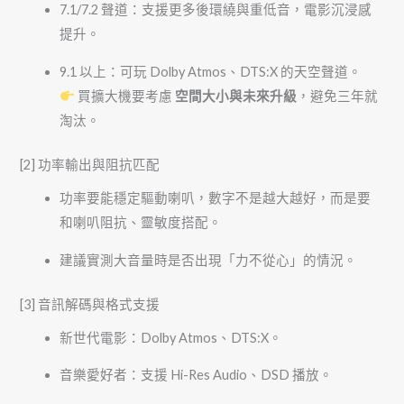
7.1/7.2 聲道：支援更多後環繞與重低音，電影沉浸感
提升。
9.1 以上：可玩 Dolby Atmos、DTS:X 的天空聲道。
買擴大機要考慮
空間大小與未來升級
，避免三年就
淘汰。
[2] 功率輸出與阻抗匹配
功率要能穩定驅動喇叭，數字不是越大越好，而是要
和喇叭阻抗、靈敏度搭配。
建議實測大音量時是否出現「力不從心」的情況。
[3] 音訊解碼與格式支援
新世代電影：Dolby Atmos、DTS:X。
音樂愛好者：支援 Hi-Res Audio、DSD 播放。